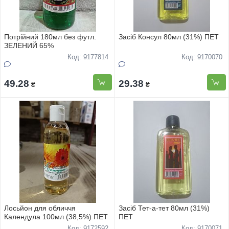
Потрійний 180мл без футл.
Засіб Консул 80мл (31%) ПЕТ
ЗЕЛЕНИЙ 65%
Код: 9177814
Код: 9170070
49.28
29.38
₴
₴
Лосьйон для обличчя
Засіб Тет-а-тет 80мл (31%)
Календула 100мл (38,5%) ПЕТ
ПЕТ
Код: 9172592
Код: 9170071