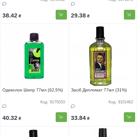
38.42
29.38
₴
₴
Одеколон Шипр 77мл (62,5%)
Засіб Дипломат 77мл (31%)
Код: 9175033
Код: 9101462
40.32
33.84
₴
₴