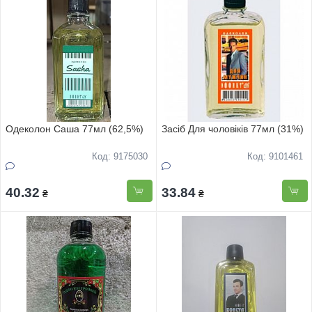
Одеколон Саша 77мл (62,5%)
Засіб Для чоловіків 77мл (31%)
Код: 9175030
Код: 9101461
40.32
33.84
₴
₴