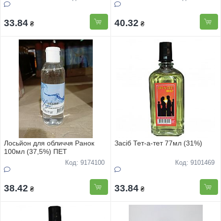
33.84
40.32
₴
₴
Лосьйон для обличчя Ранок
Засіб Тет-а-тет 77мл (31%)
100мл (37,5%) ПЕТ
Код: 9174100
Код: 9101469
38.42
33.84
₴
₴