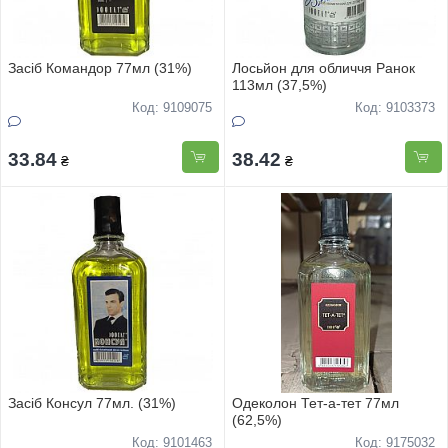
Засіб Командор 77мл (31%)
Лосьйон для обличчя Ранок
113мл (37,5%)
Код: 9109075
Код: 9103373
33.84
38.42
₴
₴
Засіб Консул 77мл. (31%)
Одеколон Тет-а-тет 77мл
(62,5%)
Код: 9101463
Код: 9175032