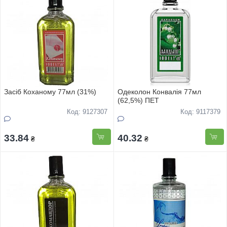
Засіб Коханому 77мл (31%)
Одеколон Конвалія 77мл
(62,5%) ПЕТ
Код: 9127307
Код: 9117379
33.84
40.32
₴
₴