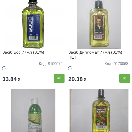
Засіб Бос 77мл (31%)
Засіб Дипломат 77мл (31%)
ПЕТ
Код: 9109072
Код: 9170068
33.84
29.38
₴
₴