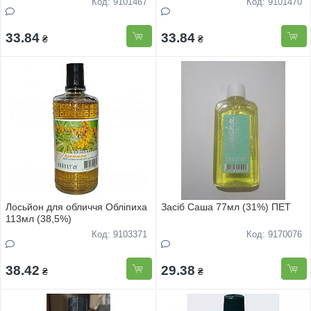
Код: 9101467
Код: 9101470
33.84
33.84
₴
₴
Лосьйон для обличчя Обліпиха
Засіб Саша 77мл (31%) ПЕТ
113мл (38,5%)
Код: 9103371
Код: 9170076
38.42
29.38
₴
₴