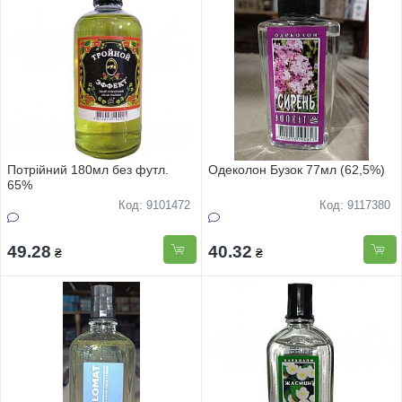
Потрійний 180мл без футл.
Одеколон Бузок 77мл (62,5%)
65%
Код: 9101472
Код: 9117380
49.28
40.32
₴
₴