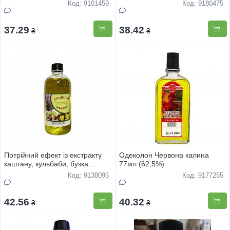
Код: 9101459
Код: 9180475
37.29
38.42
₴
₴
Потрійний ефект із екстракту
Одеколон Червона калина
каштану, кульбаби, бузка
77мл (62,5%)
180мл
Код: 9138095
Код: 9177255
42.56
40.32
₴
₴