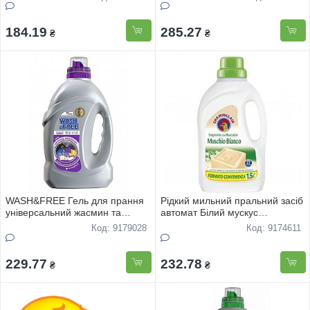
184.19
285.27
₴
₴
WASH&FREE Гель для прання
Рідкий мильний пральний засіб
універсальний жасмин та
автомат Білий мускус
лаванда з марсельським
ChanteClair 1.5 л. 27 прань
Код: 9179028
Код: 9174611
милом 5000г
229.77
232.78
₴
₴