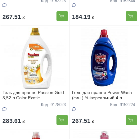
Код: 9152223
Код: 9152544
267.51
184.19
₴
₴
Гель для прання Passion Gold
Гель для прання Power Wash
3,52 л Color Exotic
(син.) Універсальний 4 л
Код: 9178023
Код: 9152224
283.61
267.51
₴
₴