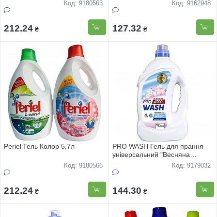
Код: 9180563
Код: 9162948
212.24
127.32
₴
₴
Periel Гель Колор 5,7л
PRO WASH Гель для прання
універсальний "Весняна
свіжість" 4000г
Код: 9180566
Код: 9179032
212.24
144.30
₴
₴