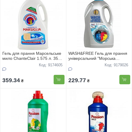
Гель для прання Марсельське
WASH&FREE Гель для прання
мило ChanteClair 1.575 л. 35
універсальний "Морська
доз
свіжість з нотками мінеральної
Код: 9174605
Код: 9179026
солі" 5000г
359.34
229.77
₴
₴