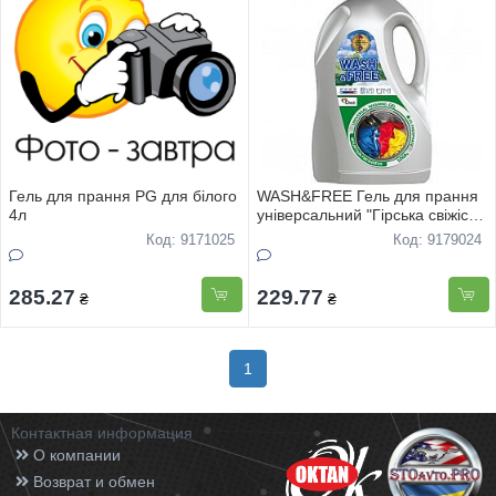
Гель для прання PG для білого
WASH&FREE Гель для прання
4л
універсальний "Гірська свіжість"
5000г
Код: 9171025
Код: 9179024
285.27
229.77
₴
₴
1
Контактная информация
О компании
Возврат и обмен