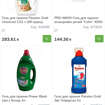
Гель для прання Passion Gold
PRO WASH Гель для прання
Universal 3,52 л (88 прань)
кольорових речей "Color" 4000г
Код: 9180485
Код: 9179033
283.61
144.30
₴
₴
Гель для прання Power Wash
Гель для прання Passion Gold
(зел.) Колор 4л
3в1 Унiверсал 2л