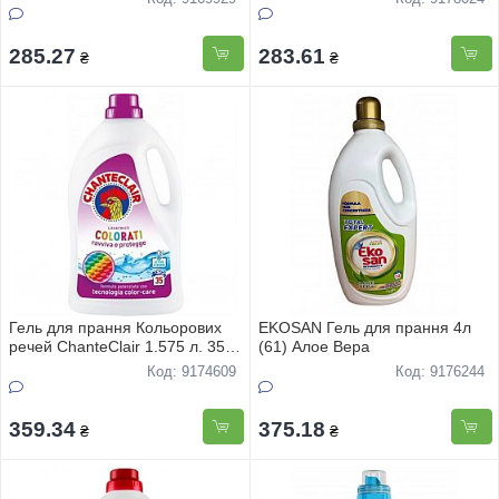
285.27
283.61
₴
₴
Гель для прання Кольорових
EKOSAN Гель для прання 4л
речей ChanteClair 1.575 л. 35
(61) Алое Вера
доз
Код: 9174609
Код: 9176244
359.34
375.18
₴
₴