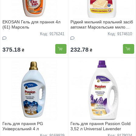
EKOSAN Гель для прання 4л
Рідкий мильний пральний засіб
(61) Марсель
автомат Марсельське мило
ChanteClair 1.5 л. 27 прань
Код: 9176241
Код: 9174610
375.18
232.78
₴
₴
Гель для прання PG
Гель для прання Passion Gold
Універсальний 4 л
3,52 л Universal Lavender
Код: 9169929
Код: 9178024