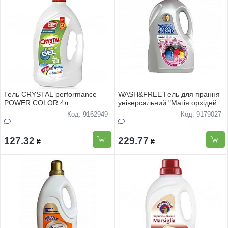
Гель CRYSTAL performance
WASH&FREE Гель для прання
POWER COLOR 4л
універсальний "Магія орхідей"
5000г
Код: 9162949
Код: 9179027
127.32
229.77
₴
₴