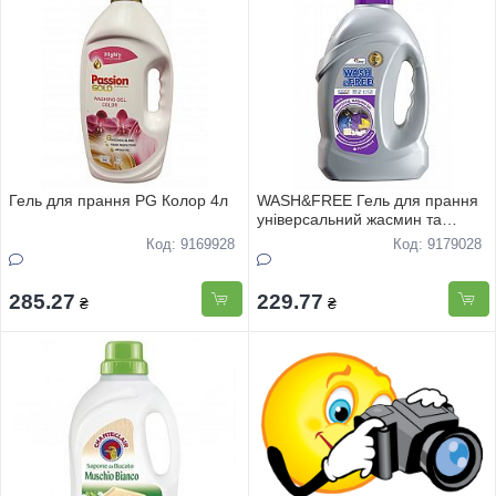
Гель для прання PG Колор 4л
WASH&FREE Гель для прання
універсальний жасмин та
лаванда з марсельським
Код: 9169928
Код: 9179028
милом 5000г
285.27
229.77
₴
₴