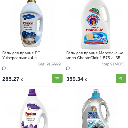
Гель для прання PG
Гель для прання Марсельське
Універсальний 4 л
мило ChanteClair 1.575 л. 35
доз
Код: 9169929
Код: 9174605
285.27
359.34
₴
₴