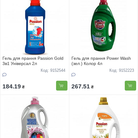
Гель для прання Passion Gold
Гель для прання Power Wash
3в1 Унiверсал 2л
(зел.) Колор 4л
Код: 9152544
Код: 9152223
184.19
267.51
₴
₴