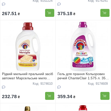
Код: 9152224
Код: 9176241
267.51
375.18
₴
₴
Рідкий мильний пральний засіб
Гель для прання Кольорових
автомат Марсельське мило
речей ChanteClair 1.575 л. 35
ChanteClair 1.5 л. 27 прань
доз
Код: 9174610
Код: 9174609
232.78
359.34
₴
₴