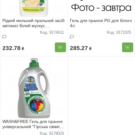
Рідкий мильний пральний засіб
Гель для прання PG для білого
автомат Білий мускус
4л
ChanteClair 1.5 л. 27 прань
Код: 9174611
Код: 9171025
232.78
285.27
₴
₴
WASH&FREE Гель для прання
універсальний "Гірська свіжість"
5000г
Код: 9179024