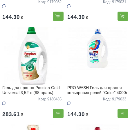
свіжість" 4000г
Код: 9179032
Код: 9179031
144.30
144.30
₴
₴
Гель для прання Passion Gold
PRO WASH Гель для прання
Universal 3,52 л (88 прань)
кольорових речей "Color" 4000г
Код: 9180485
Код: 9179033
283.61
144.30
₴
₴