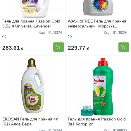
Гель для прання Passion Gold
WASH&FREE Гель для прання
3,52 л Universal Lavender
універсальний "Морська
свіжість з нотками мінеральної
Код: 9178024
Код: 9179026
солі" 5000г
283.61
229.77
₴
₴
EKOSAN Гель для прання 4л
Гель для прання Passion Gold
(61) Алое Вера
3в1 Колор 2л
Код: 9176244
Код: 9169922