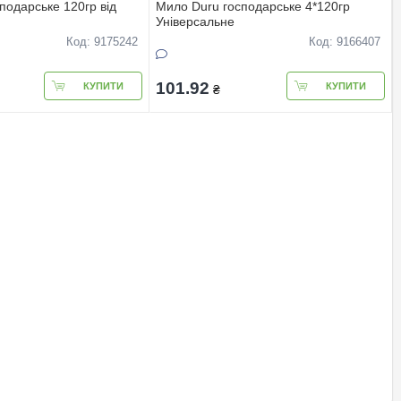
подарське 120гр від
Мило Duru господарське 4*120гр
Універсальне
Код: 9175242
Код: 9166407
101.92
КУПИТИ
КУПИТИ
₴