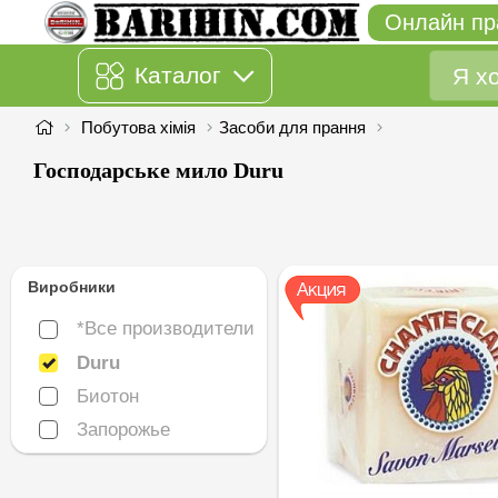
Онлайн пр
Каталог
Побутова хімія
Засоби для прання
Господарське мило Duru
Виробники
*Все производители
*Все производители
Duru
Duru
Биотон
Биотон
Запорожье
Запорожье