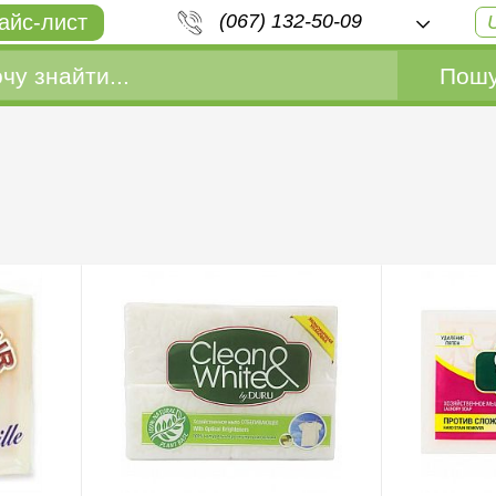
айс-лист
(067) 132-50-09
Пошу