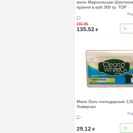
мило Марсельське Шантекл
прання в кубі 300 гр. ТОР
Ко
155.85
135.52
₴
Мило Duru господарське 125
Універсал
Ко
29.12
₴