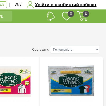
Увійти в особистий кабінет
UA
|
RU
0
0
к
Сортувати: