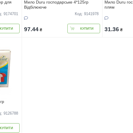
ер для
Мило Duru господарське 4*125гр
Мило Duru гос
Відбілююче
плям
д: 9174701
Код: 9141978
97.44
31.36
КУПИТИ
КУПИТИ
₴
₴
гр
д: 9126788
КУПИТИ