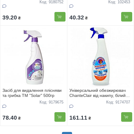
Код: 9180752
Код: 102453
39.20
40.32
₴
₴
Засіб для видалення плісняви
Універсальний обезжирювач
та грибка ТМ "Solar" 500гр
ChanteClair від накипу, білий
оцет 625 мл. спрей
Код: 9179675
Код: 9174707
78.40
161.11
₴
₴