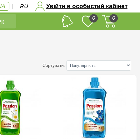
Увійти в особистий кабінет
UA
|
RU
0
0
к
Сортувати: