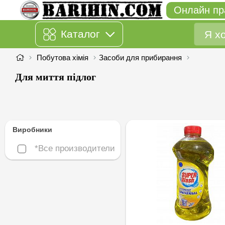
Онлайн пр
Каталог
Побутова хімія
Засоби для прибирання
Для миття підлог
Виробники
*Все производители
*Все производители