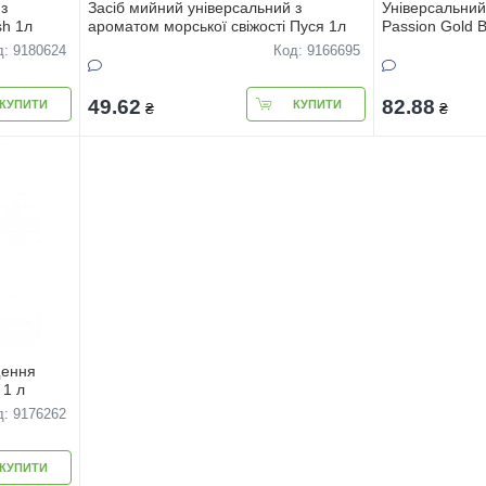
з
Засіб мийний універсальний з
Універсальний
h 1л
ароматом морської свіжості Пуся 1л
Passion Gold В
д: 9180624
Код: 9166695
49.62
82.88
КУПИТИ
КУПИТИ
₴
₴
щення
 1 л
д: 9176262
КУПИТИ