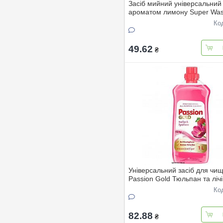
Засіб мийний універсальний 
ароматом лимону Super Was
Ко
49.62
₴
Універсальний засіб для чи
Passion Gold Тюльпан та лічі
Ко
82.88
₴