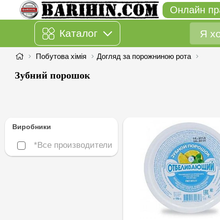
Онлайн пр
Каталог
Побутова хімія
Догляд за порожниною рота
Зубний порошок
Виробники
*Все производители
*Все производители