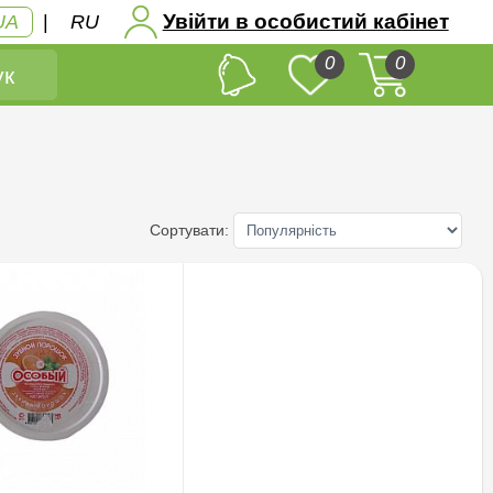
Увійти в особистий кабінет
UA
|
RU
0
0
к
Сортувати: