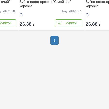
юючий"
Зубна паста орошок "Сімейний"
Зубна паста о
коробка
коробка
д: 9102328
Код: 9102327
26.88
26.88
КУПИТИ
КУПИТИ
₴
₴
1