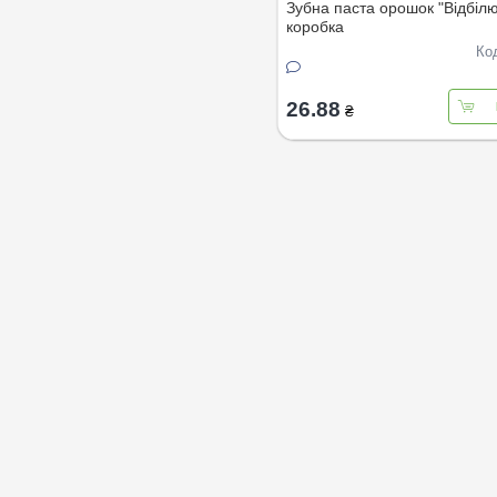
Зубна паста орошок "Відбіл
коробка
Ко
26.88
₴