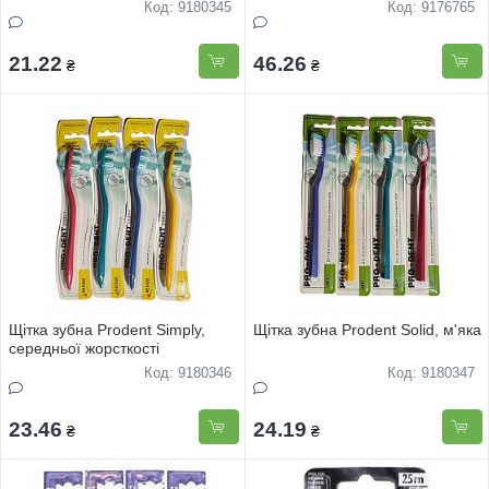
Код: 9180345
Код: 9176765
21.22
46.26
₴
₴
Щітка зубна Prodent Simply,
Щітка зубна Prodent Solid, м'яка
середньої жорсткості
Код: 9180346
Код: 9180347
23.46
24.19
₴
₴