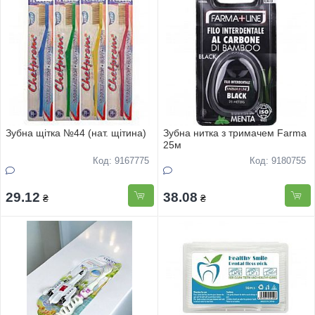
Зубна щітка №44 (нат. щітина)
Зубна нитка з тримачем Farma
25м
Код: 9167775
Код: 9180755
29.12
38.08
₴
₴