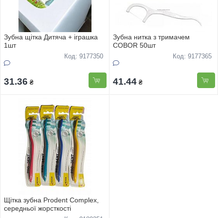
Зубна щітка Дитяча + іграшка
Зубна нитка з тримачем
1шт
COBOR 50шт
Код: 9177350
Код: 9177365
31.36
41.44
₴
₴
Щітка зубна Prodent Complex,
середньої жорсткості