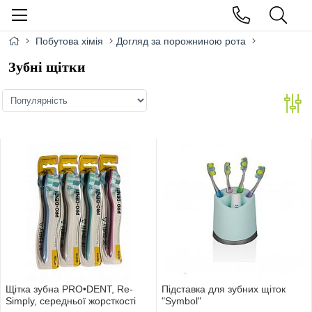
Побутова хімія
Догляд за порожниною рота
Зубні щітки
Щітка зубна PRO•DENT, Re-
Пiдставка для зубних щiток
Simply, середньої жорсткості
"Symbol"