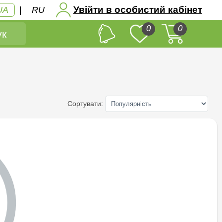
Увійти в особистий кабінет
UA
|
RU
0
0
к
Сортувати: