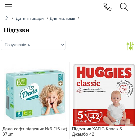
Дитячі товари
Для малюків
Підгузки
Дада софт підгузник №6 (16+кг)
Підгузник ХАГІС Класік 5
37шт
Джамбо 42