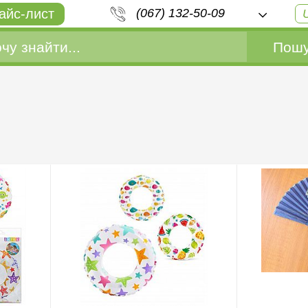
айс-лист
(067) 132-50-09
Пошу