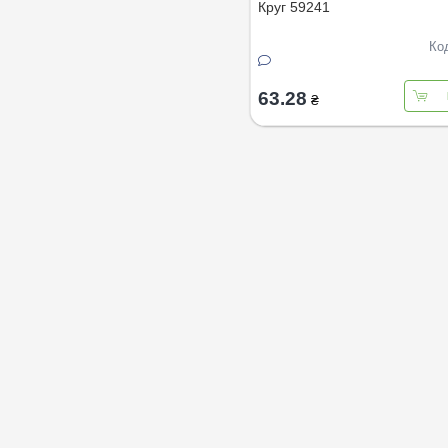
Круг 59241
Ко
63.28
₴