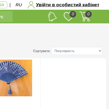
Увійти в особистий кабінет
UA
|
RU
0
0
к
Сортувати: