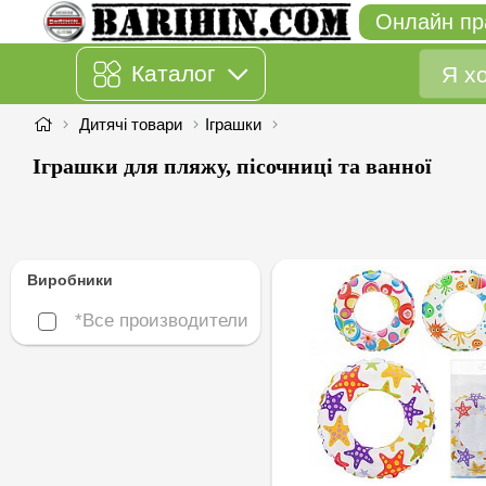
Онлайн пр
Каталог
Дитячі товари
Іграшки
Іграшки для пляжу, пісочниці та ванної
Виробники
*Все производители
*Все производители