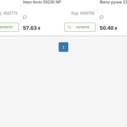
Intex Коло 59230 NP
Віяло ручне 2
д: 9162773
Код: 9180759
57.63
50.40
КУПИТИ
КУПИТИ
₴
₴
1