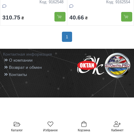
Код: 9162548
Код: 9162554
310.75
40.66
₴
₴
1
Контактная информация
О компании
Возврат и обмен
Контакты
Каталог
Избраное
Корзина
Кабинет