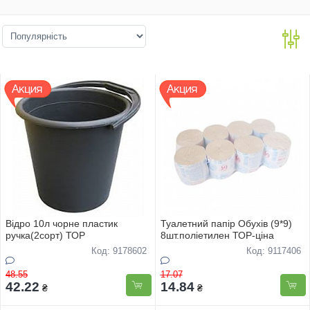
Вiдро 10л чорне пластик
Туалетний папір Обухів (9*9)
ручка(2сорт) ТОР
8шт.поліетилен ТОР-цiна
Код: 9178602
Код: 9117406
48.55
17.07
42.22
14.84
₴
₴