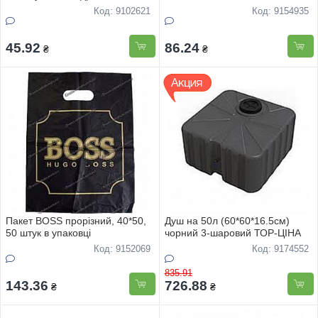
Код: 9102621
Код: 9154935
45.92
86.24
₴
₴
Пакет BOSS прорізний, 40*50,
Душ на 50л (60*60*16.5см)
50 штук в упаковці
чорний 3-шаровий ТОР-ЦIНА
Код: 9152069
Код: 9174552
835.91
143.36
726.88
₴
₴