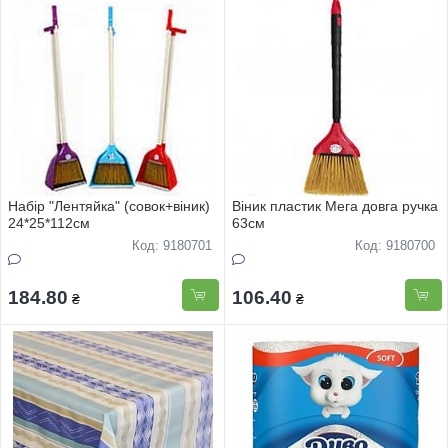
Набiр "Лентяйка" (совок+вiник)
Віник пластик Мега довга ручка
24*25*112см
63см
Код: 9180701
Код: 9180700
184.80
106.40
₴
₴