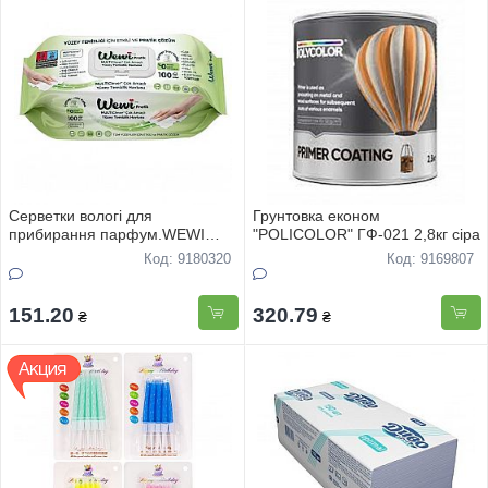
Серветки вологі для
Грунтовка економ
прибирання парфум.WEWI
"POLICOLOR" ГФ-021 2,8кг сiра
Універсальні Лаванда 100шт
Код: 9180320
Код: 9169807
151.20
320.79
₴
₴