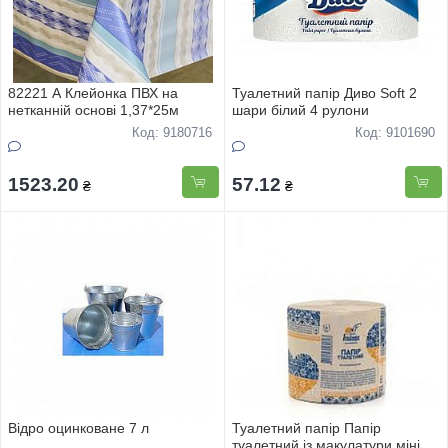
82221 A Клейонка ПВХ на
Туалетний папір Диво Soft 2
нетканнiй основi 1,37*25м
шари білий 4 рулони
Код: 9180716
Код: 9101690
1523.20
57.12
₴
₴
Вiдро оцинковане 7 л
Туалетний папір Папір
туалетний із макулатури міні з