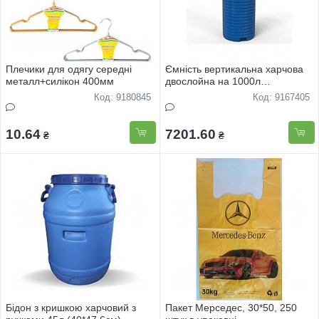
Плечики для одягу середнi
Ємнiсть вертикальна харчова
металл+силiкон 400мм
двослойна на 1000л
(80*225см) синя
Код: 9180845
Код: 9167405
10.64
7201.60
₴
₴
Бiдон з кришкою харчовий з
Пакет Мерседес, 30*50, 250