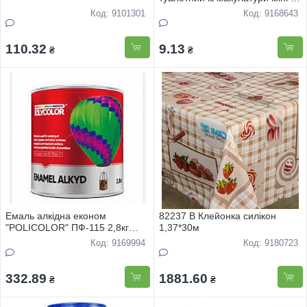
тисненням
Код: 9101301
Код: 9168643
110.32
9.13
₴
₴
Емаль алкiдна економ
82237 B Клейонка силiкон
"POLICOLOR" ПФ-115 2,8кг
1,37*30м
червоно-коричнева
Код: 9169994
Код: 9180723
332.89
1881.60
₴
₴