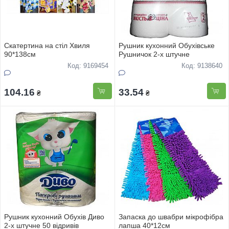
Скатертина на стіл Хвиля
Рушник кухонний Обухівське
90*138см
Рушничок 2-х штучне
Код: 9169454
Код: 9138640
104.16
33.54
₴
₴
Рушник кухонний Обухів Диво
Запаска до швабри мiкрофiбра
2-х штучне 50 відривів
лапша 40*12см