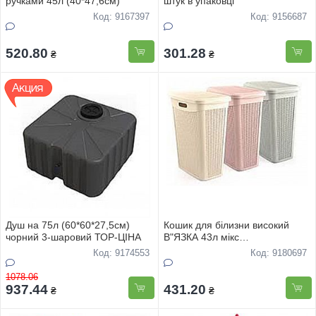
ручками 45л (40*47,6см)
штук в упаковці
Код: 9167397
Код: 9156687
520.80
301.28
₴
₴
Душ на 75л (60*60*27,5см)
Кошик для бiлизни високий
чорний 3-шаровий ТОР-ЦIНА
В"ЯЗКА 43л мiкс
кольорiв(Туреччина)
Код: 9174553
Код: 9180697
1078.06
937.44
431.20
₴
₴