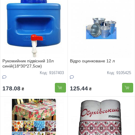
Рукомийник пiдвiсний 10л
Вiдро оцинковане 12 л
синiй(18*30*27,5см)
Код: 9167403
Код: 9105425
178.08
125.44
₴
₴