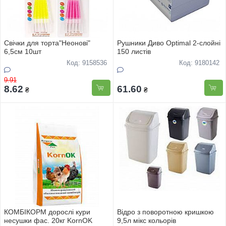
Свічки для торта"Неонові"
Рушники Диво Optimal 2-слойні
6,5см 10шт
150 листів
Код: 9158536
Код: 9180142
9.91
8.62
61.60
₴
₴
КОМБIКОРМ дорослi кури
Вiдро з поворотною кришкою
несушки фас. 20кг KornOK
9,5л мiкс кольорiв