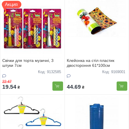
Свічки для торта музичні, 3
Клейонка на стіл пластик
штуки 7см
двостороння 61*100см
Код: 9132585
Код: 9169001
22.47
19.54
44.69
₴
₴