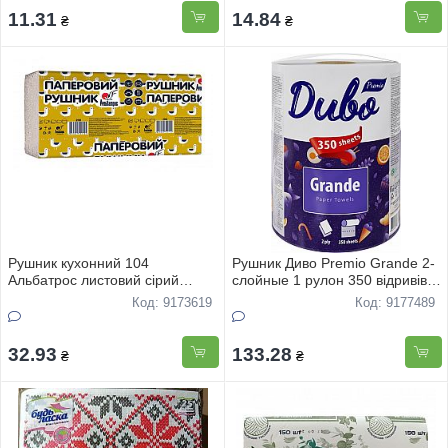
11.31
14.84
₴
₴
Рушник кухонний 104
Рушник Диво Premio Grande 2-
Альбатрос листовий сірий
слойные 1 рулон 350 відривів
200шт
біле
Код: 9173619
Код: 9177489
32.93
133.28
₴
₴