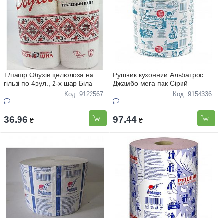
Т/папір Обухів целюлоза на
Рушник кухонний Альбатрос
гільзі по 4рул., 2-х шар Біла
Джамбо мега пак Сірий
Код: 9122567
Код: 9154336
36.96
97.44
₴
₴