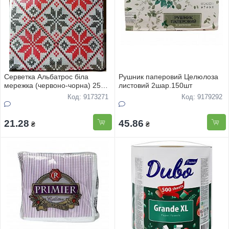
Серветка Альбатрос біла
Рушник паперовий Целюлоза
мережка (червоно-чорна) 25
листовий 2шар.150шт
шт. пачка
Код: 9173271
Код: 9179292
21.28
45.86
₴
₴