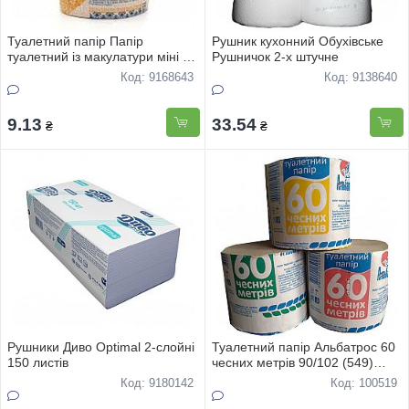
Туалетний папір Папір
Рушник кухонний Обухівське
туалетний із макулатури міні з
Рушничок 2-х штучне
тисненням
Код: 9168643
Код: 9138640
9.13
33.54
₴
₴
Рушники Диво Optimal 2-слойні
Туалетний папір Альбатрос 60
150 листів
чесних метрів 90/102 (549)
(вага185гр
Код: 9180142
Код: 100519