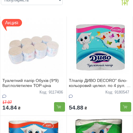
Туалетний папір Обухів (9*9)
Т/папір ДИВО DECORO" біло-
8шт.поліетилен ТОР-цiна
кольоровий целюл. по 4 рул. 2-
шар., комплект
Код: 9117406
Код: 9180547
17.07
14.84
54.88
₴
₴