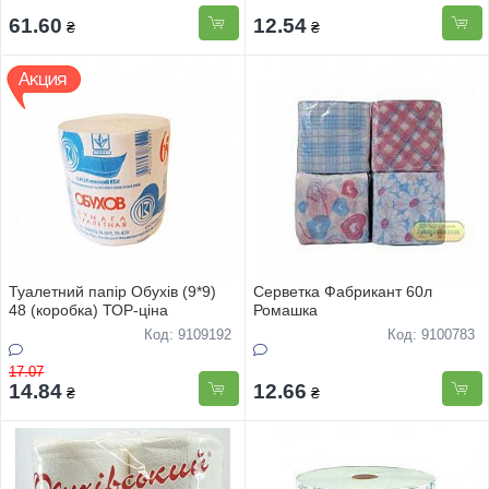
61.60
12.54
₴
₴
Туалетний папір Обухів (9*9)
Серветка Фабрикант 60л
48 (коробка) ТОР-цiна
Ромашка
Код: 9109192
Код: 9100783
17.07
14.84
12.66
₴
₴