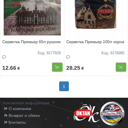
Серветка Премьер 65л рушник
Серветка Премьер 100л чорна
Код: 9177929
Код: 9178985
12.66
28.25
₴
₴
1
Контактная информация
О компании
Возврат и обмен
Контакты