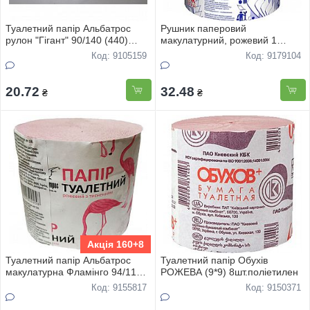
Туалетний папір Альбатрос
Рушник паперовий
рулон "Гігант" 90/140 (440)
макулатурний, рожевий 1
(вага310гр)
рулон
Код: 9105159
Код: 9179104
20.72
32.48
₴
₴
Акція 160+8
Туалетний папір Альбатрос
Туалетний папір Обухів
макулатурна Фламінго 94/112
РОЖЕВА (9*9) 8шт.поліетилен
(вага180гр)
Код: 9155817
Код: 9150371