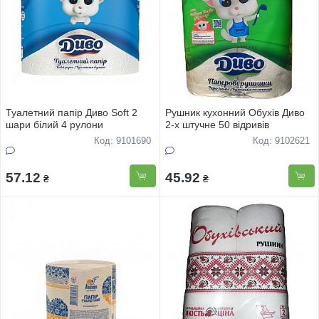
Туалетний папір Диво Soft 2
Рушник кухонний Обухів Диво
шари білий 4 рулони
2-х штучне 50 відривів
Код: 9101690
Код: 9102621
57.12
45.92
₴
₴