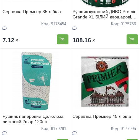
Серветка Премьер 35 л біла
Рушник кухонний ДИВО Premio
Grande XL БІЛИЙ двошарові,
500 відривів, 1 рулон
Код: 9178454
Код: 9175756
7.12
188.16
₴
₴
Рушник паперовий Целюлоза
Серветка Премьер 45 л біла
листовий 2шар.120шт
Код: 9179291
Код: 9177995