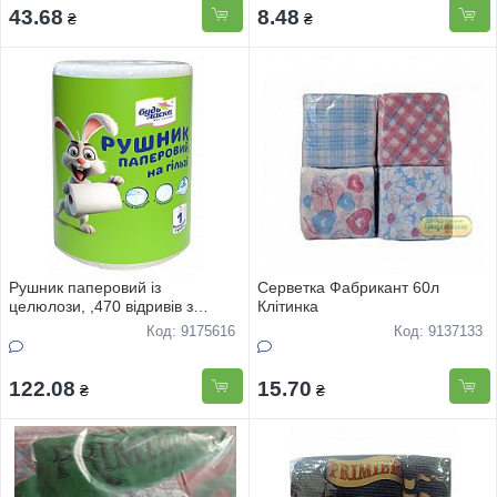
43.68
8.48
₴
₴
Рушник паперовий із
Серветка Фабрикант 60л
целюлози, ,470 відривів з
Клітинка
перфорацією двошаровий,
Код: 9175616
Код: 9137133
122.08
15.70
₴
₴