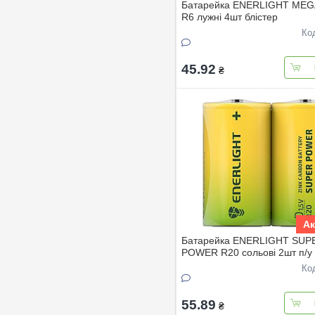
Батарейка ENERLIGHT ME
R6 лужнi 4шт блiстер
Ко
45.92
₴
Ак
Батарейка ENERLIGHT SUP
POWER R20 сольовi 2шт п/у
Ко
55.89
₴