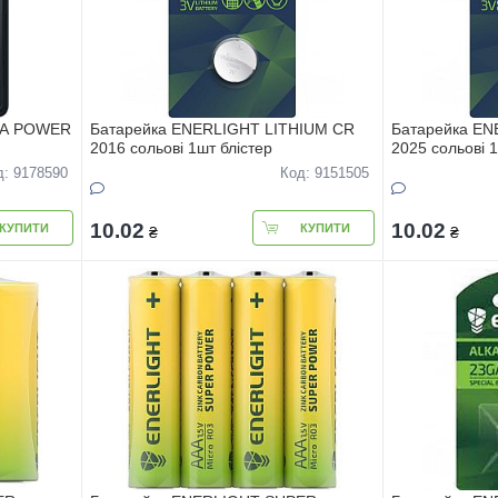
GA POWER
Батарейка ENERLIGHT LITHIUM CR
Батарейка EN
2016 сольовi 1шт блiстер
2025 сольовi 1
д: 9178590
Код: 9151505
10.02
10.02
КУПИТИ
КУПИТИ
₴
₴