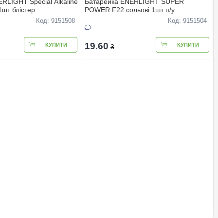
RLIGHT Special Alkaline
Батарейка ENERLIGHT SUPER
1шт блiстер
POWER F22 сольовi 1шт п/у
Код: 9151508
Код: 9151504
19.60
КУПИТИ
КУПИТИ
₴