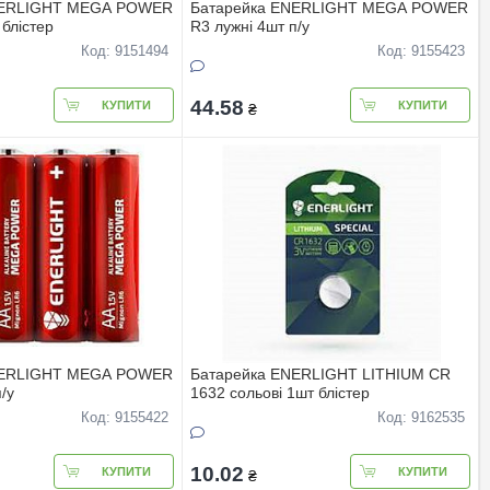
NERLIGHT MEGA POWER
Батарейка ENERLIGHT MEGA POWER
 блiстер
R3 лужнi 4шт п/у
Код: 9151494
Код: 9155423
44.58
КУПИТИ
КУПИТИ
₴
NERLIGHT MEGA POWER
Батарейка ENERLIGHT LITHIUM CR
/у
1632 сольовi 1шт блiстер
Код: 9155422
Код: 9162535
10.02
КУПИТИ
КУПИТИ
₴