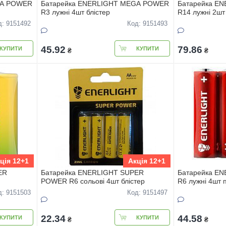
GA POWER
Батарейка ENERLIGHT MEGA POWER
Батарейка E
R3 лужнi 4шт блiстер
R14 лужнi 2шт
д: 9151492
Код: 9151493
45.92
79.86
КУПИТИ
КУПИТИ
₴
₴
ція 12+1
Акція 12+1
ER
Батарейка ENERLIGHT SUPER
Батарейка E
POWER R6 сольовi 4шт блiстер
R6 лужнi 4шт п
д: 9151503
Код: 9151497
22.34
44.58
КУПИТИ
КУПИТИ
₴
₴