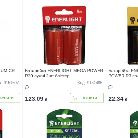
HIUM CR
Батарейка ENERLIGHT MEGA POWER
Батарейка E
R20 лужнi 2шт блiстер
POWER R3 соль
д: 9151507
Код: 9151495
123.09
22.34
КУПИТИ
КУПИТИ
₴
₴