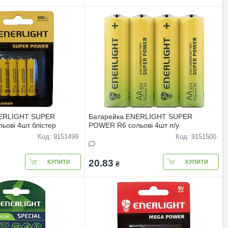
NERLIGHT SUPER
Батарейка ENERLIGHT SUPER
овi 4шт блiстер
POWER R6 сольовi 4шт п/у
Код: 9151499
Код: 9151500
20.83
КУПИТИ
КУПИТИ
₴