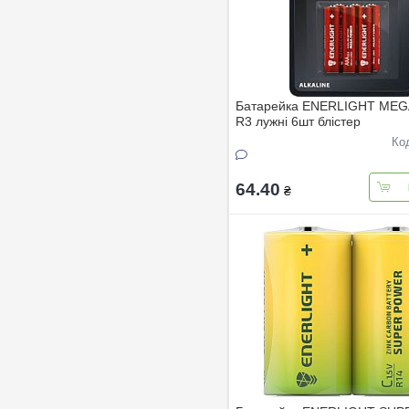
Батарейка ENERLIGHT ME
R3 лужнi 6шт блiстер
Ко
64.40
₴