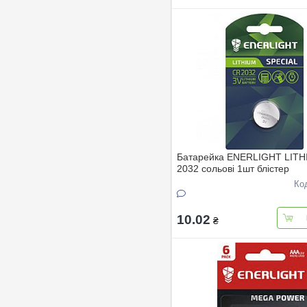
Батарейка ENERLIGHT LIT
2032 сольовi 1шт блiстер
Ко
10.02
₴