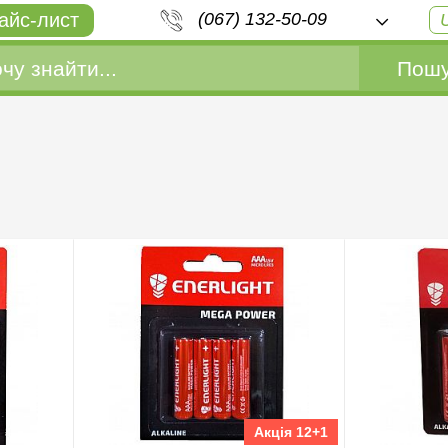
айс-лист
(067) 132-50-09
Пошу
Акція 12+1