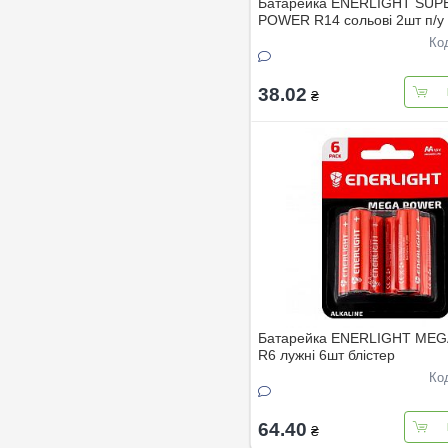
Батарейка ENERLIGHT SUP
POWER R14 сольовi 2шт п/у
Ко
38.02
₴
Батарейка ENERLIGHT ME
R6 лужнi 6шт блiстер
Ко
64.40
₴