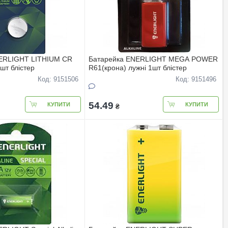
ERLIGHT LITHIUM CR
Батарейка ENERLIGHT MEGA POWER
шт блiстер
R61(крона) лужнi 1шт блiстер
Код: 9151506
Код: 9151496
54.49
КУПИТИ
КУПИТИ
₴