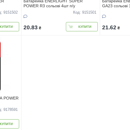
ER
Батарейка ENERLIGHT SUPER
Батарейка ENE
POWER R3 сольовi 4шт п/у
GA23 сольовi 
д: 9151502
Код: 9151501
20.83
21.62
КУПИТИ
КУПИТИ
₴
₴
GA POWER
д: 9178591
КУПИТИ