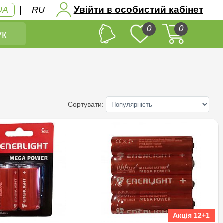
Увійти в особистий кабінет
UA
|
RU
0
0
к
Сортувати:
Акція 12+1