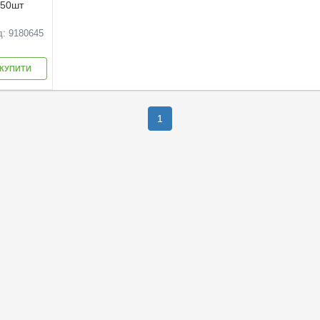
450шт
д: 9180645
КУПИТИ
1