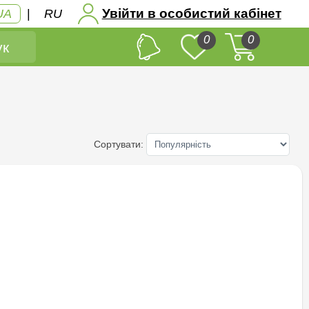
Увійти в особистий кабінет
UA
|
RU
0
0
к
Сортувати: