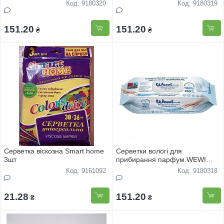
Універсальні Лаванда 100шт
Універсальні Мило 100шт
Код: 9180320
Код: 9180319
151.20
151.20
₴
₴
Серветка віскозна Smart home
Серветки вологі для
3шт
прибирання парфум.WEWI
Відбілюючі 100шт
Код: 9161092
Код: 9180318
21.28
151.20
₴
₴