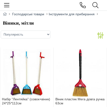
Господарські товари
Інструменти для прибирання
Віники, мітли
Набiр "Лентяйка" (совок+вiник)
Віник пластик Мега довга ручка
24*25*112см
63см