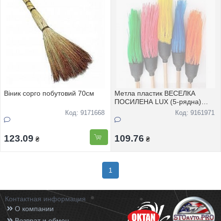
Віник сорго побутовий 70см
Метла пластик ВЕСЕЛКА
ПОСИЛЕНА LUX (5-рядна)
140см,ручка-дерево-105см
Код: 9171668
Код: 9161971
123.09
109.76
₴
₴
1
Контактная информация
О компании
Возврат и обмен