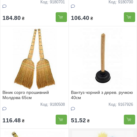
Код: 9180701
Код: 9180700
184.80
106.40
₴
₴
Віник сорго прошивний
Вантуз чорний з дерев. ручкою
Молдова 65см
40см
Код: 9180508
Код: 9167926
116.48
51.52
₴
₴