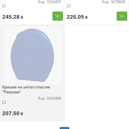
Код: 9154407
Код: 9178600
245.28
226.05
₴
₴
Кришка на унiтаз пластик
"Ракушка"
Код: 9154408
207.50
₴