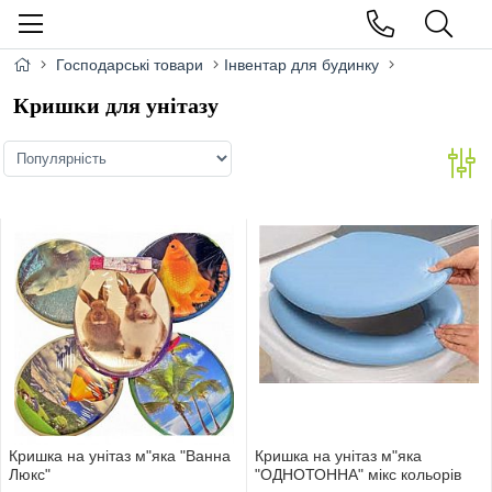
Господарські товари
Інвентар для будинку
Кришки для унітазу
Кришка на унiтаз м"яка "Ванна
Кришка на унiтаз м"яка
Люкс"
"ОДНОТОННА" мiкс кольорiв