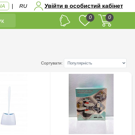
Увійти в особистий кабінет
UA
|
RU
0
0
к
Сортувати: