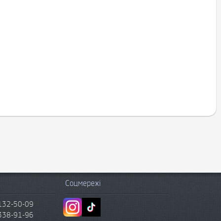
Соцмережі
132-50-09
338-91-96