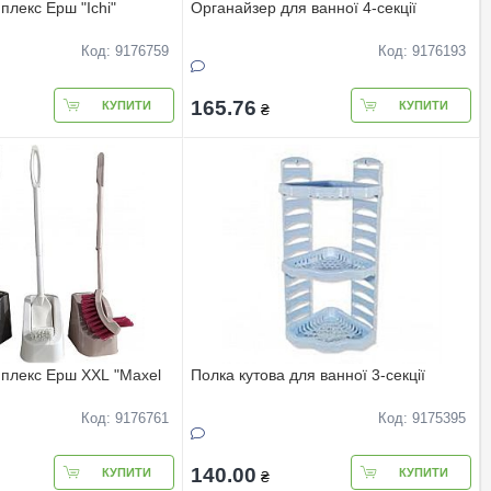
плекс Ерш "Ichi"
Органайзер для ванної 4-секцiї
Код: 9176759
Код: 9176193
165.76
КУПИТИ
КУПИТИ
₴
плекс Ерш XXL "Maxel
Полка кутова для ванної 3-секцiї
Код: 9176761
Код: 9175395
140.00
КУПИТИ
КУПИТИ
₴