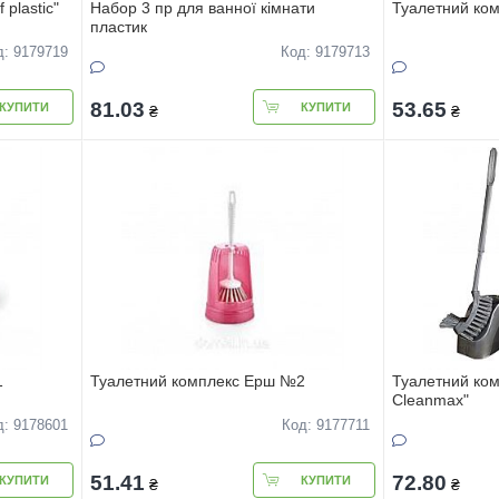
 plastic"
Набор 3 пр для ванної кiмнати
Туалетний ком
пластик
д: 9179719
Код: 9179713
81.03
53.65
КУПИТИ
КУПИТИ
₴
₴
1
Туалетний комплекс Ерш №2
Туалетний ком
Cleanmax"
д: 9178601
Код: 9177711
51.41
72.80
КУПИТИ
КУПИТИ
₴
₴