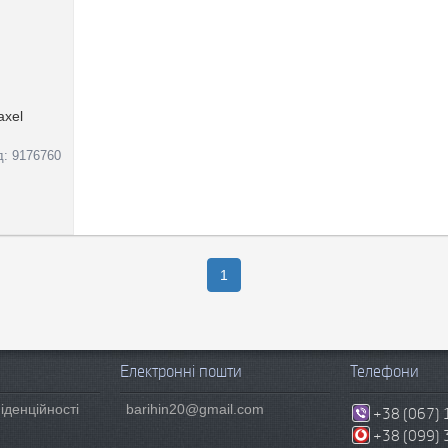
axel
д: 9176760
1
Електронні пошти
Телефони
іденційності
barihin20@gmail.com
+38 (067) 
+38 (099) 