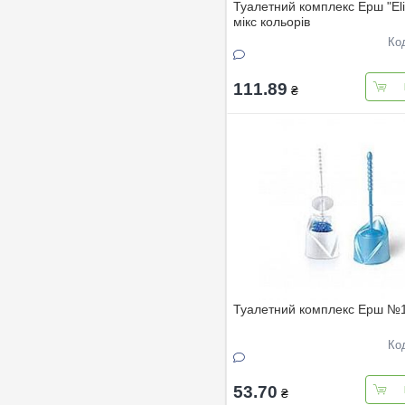
Туалетний комплекс Ерш "Elif
мiкс кольорiв
Ко
111.89
₴
Туалетний комплекс Ерш №
Ко
53.70
₴