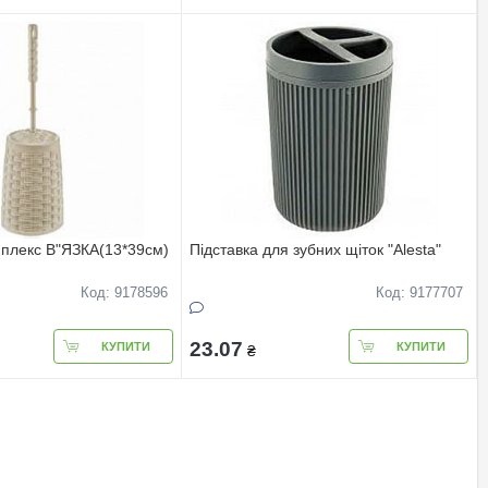
плекс В"ЯЗКА(13*39см)
Пiдставка для зубних щiток "Alesta"
Код: 9178596
Код: 9177707
23.07
КУПИТИ
КУПИТИ
₴