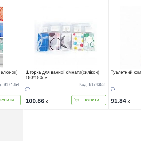
малюнок)
Шторка для ванної кiмнати(силiкон)
Туалетний ком
180*180см
д: 9174354
Код: 9174353
100.86
91.84
КУПИТИ
КУПИТИ
₴
₴