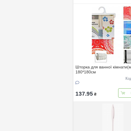
Шторка для ванної кiмнати(
180*180см
Ко
137.95
₴