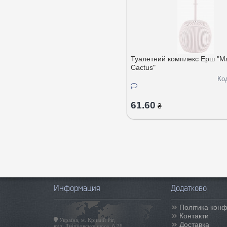
Туалетний комплекс Ерш "M
Cactus"
Ко
61.60
₴
Информация
Додатково
Політика конф
Контакти
Україна, м. Кривий Ріг,
Доставка
вул. Дніпровське шосе, б.26