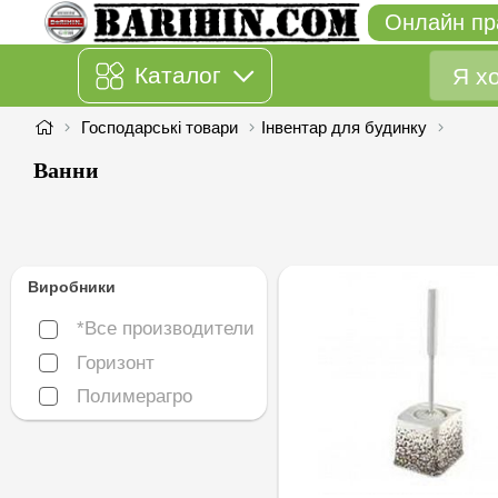
Онлайн пр
Каталог
Господарські товари
Інвентар для будинку
Ванни
Виробники
*Все производители
*Все производители
Горизонт
Горизонт
Полимерагро
Полимерагро