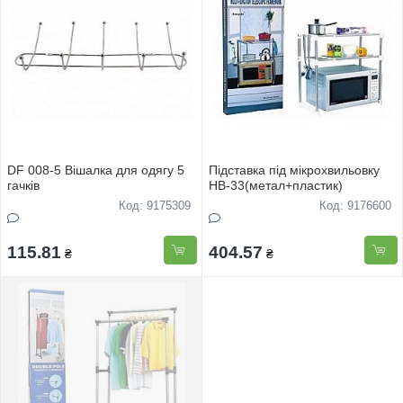
DF 008-5 Вiшалка для одягу 5
Пiдставка пiд мiкрохвильовку
гачкiв
НВ-33(метал+пластик)
Код: 9175309
Код: 9176600
115.81
404.57
₴
₴