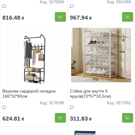
Код: 9179294
Код: 9161968
816.48
967.94
₴
₴
Вiшалка-гардероб складна
Стiйка для взуття 5
166*32*60см
ярусiв(70*57*18,5см)
Код: 9178188
Код: 9177652
624.81
311.83
₴
₴