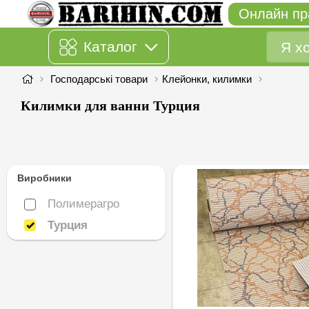
Онлайн пр
Каталог
Господарські товари
Клейонки, килимки
Килимки для ванни Турция
Виробники
Полимерагро
Полимерагро
Турция
Турция