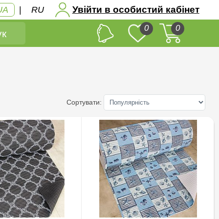
Увійти в особистий кабінет
UA
|
RU
0
0
к
Сортувати: