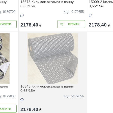
анну
15678 Килимок-аквамат в ванну
15009-2 Килим
0,65*15м
0,65*15м
д: 9180709
Код: 9179655
2178.40
2178.40
КУПИТИ
КУПИТИ
₴
₴
ванну
16343 Килимок-аквамат в ванну
0,65*15м
д: 9179080
Код: 9179656
2178.40
КУПИТИ
₴