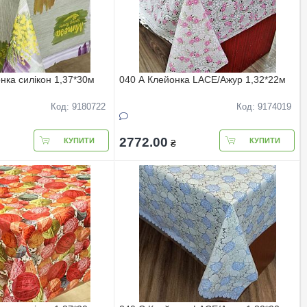
нка силiкон 1,37*30м
040 A Клейонка LACE/Ажур 1,32*22м
Код: 9180722
Код: 9174019
2772.00
КУПИТИ
КУПИТИ
₴