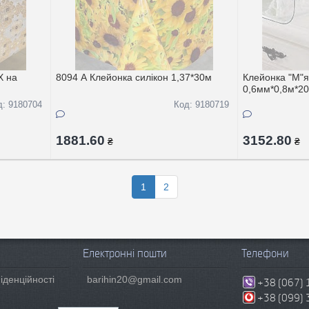
Х на
8094 A Клейонка силiкон 1,37*30м
Клейонка "М"я
0,6мм*0,8м*2
д: 9180704
Код: 9180719
1881.60
3152.80
₴
₴
1
2
Електронні пошти
Телефони
іденційності
barihin20@gmail.com
+38 (067) 
+38 (099) 