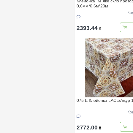
Клейонка "М"яке скло прозо
0,6мм*0,6м*20м
Ко
2393.44
₴
075 Е Клейонка LACE/Ажур 
Ко
2772.00
₴