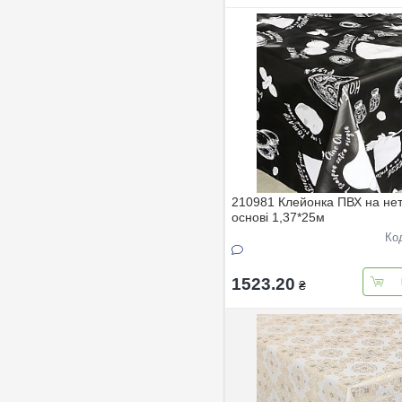
210981 Клейонка ПВХ на нет
основi 1,37*25м
Ко
1523.20
₴