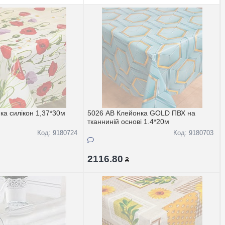
ка силiкон 1,37*30м
5026 АВ Клейонка GOLD ПВХ на
тканнинiй основi 1.4*20м
Код: 9180724
Код: 9180703
2116.80
₴