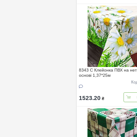
8343 C Клейонка ПВХ на нет
основi 1,37*25м
Ко
1523.20
₴