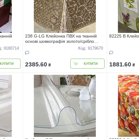
каннiй
238 G-LG Клейонка ПВХ на тканнiй
82225 B Клейо
основi шовкографiя золото/срiбло
1,40*20м
д: 9180714
Код: 9179670
2385.60
1881.60
КУПИТИ
КУПИТИ
₴
₴