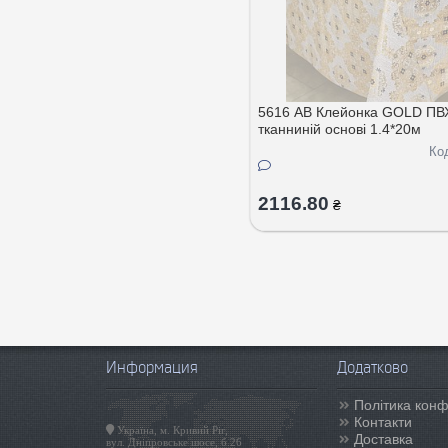
5616 АВ Клейонка GOLD ПВ
тканнинiй основi 1.4*20м
Ко
2116.80
₴
Информация
Додатково
Політика конф
Контакти
Україна, м. Кривий Ріг,
Доставка
вул. Дніпровське шосе, б.26