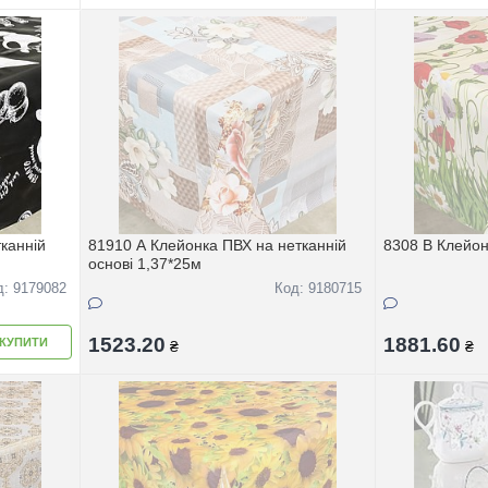
каннiй
81910 A Клейонка ПВХ на нетканнiй
8308 B Клейон
основi 1,37*25м
д: 9179082
Код: 9180715
1523.20
1881.60
КУПИТИ
₴
₴