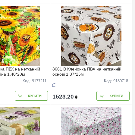
ка ПВХ на нетканнiй
8661 B Клейонка ПВХ на нетканнiй
йна 1,40*20м
основi 1,37*25м
Код: 9177211
Код: 9180718
1523.20
КУПИТИ
КУПИТИ
₴