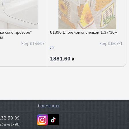
ке скло прозоре"
81890 E Клейонка силiкон 1,37*30м
0м
Код: 9175597
Код: 9180721
1881.60
₴
Соцмережі
132-50-09
338-91-96