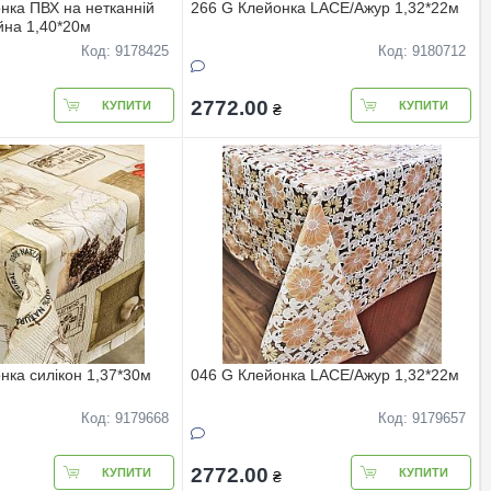
нка ПВХ на нетканнiй
266 G Клейонка LACE/Ажур 1,32*22м
йна 1,40*20м
Код: 9178425
Код: 9180712
2772.00
КУПИТИ
КУПИТИ
₴
нка силiкон 1,37*30м
046 G Клейонка LACE/Ажур 1,32*22м
Код: 9179668
Код: 9179657
2772.00
КУПИТИ
КУПИТИ
₴