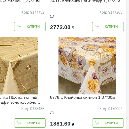
нка силiкон 1,37*30м
240 С Клейонка LACE/Ажур 1,32*22м
Код: 9177752
Код: 9177203
2772.00
КУПИТИ
КУПИТИ
₴
нка ПВХ на тканнiй
8778 E Клейонка силiкон 1,37*30м
рафiя золото/срiбло
Код: 9178436
Код: 9179092
1881.60
КУПИТИ
КУПИТИ
₴