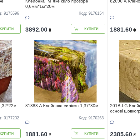
ре"
Клейонка "М"яке скло прозоре"
82090 A Клейо
0,6мм*1м*20м
д: 9175596
Код: 9176154
3892.00
1881.60
КУПИТИ
КУПИТИ
₴
₴
1,32*22м
81383 А Клейонка силiкон 1,37*30м
201B-LG Клейо
основi шовког
1,40*20м
д: 9177202
Код: 9170263
1881.60
2385.60
КУПИТИ
КУПИТИ
₴
₴