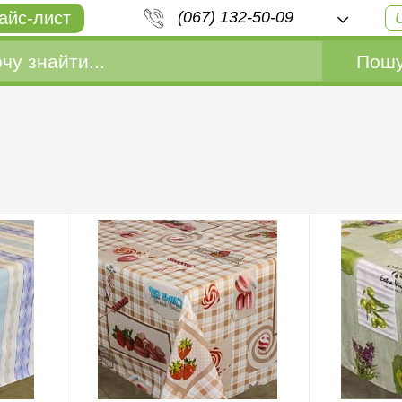
айс-лист
(067) 132-50-09
Пошу