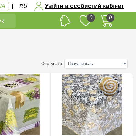
Увійти в особистий кабінет
UA
|
RU
0
0
к
Сортувати: