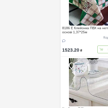
8186 E Клейонка ПВХ на нет
основi 1,37*25м
Ко
1523.20
₴