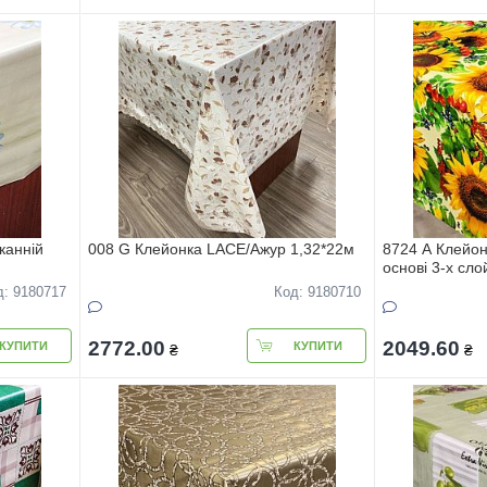
каннiй
008 G Клейонка LACE/Ажур 1,32*22м
8724 А Клейон
основi 3-х сло
д: 9180717
Код: 9180710
2772.00
2049.60
КУПИТИ
КУПИТИ
₴
₴