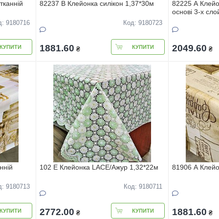
тканнiй
82237 B Клейонка силiкон 1,37*30м
82225 A Клейо
основi 3-х сло
д: 9180716
Код: 9180723
1881.60
2049.60
КУПИТИ
КУПИТИ
₴
₴
ннiй
102 Е Клейонка LACE/Ажур 1,32*22м
81906 A Клейо
д: 9180713
Код: 9180711
2772.00
1881.60
КУПИТИ
КУПИТИ
₴
₴