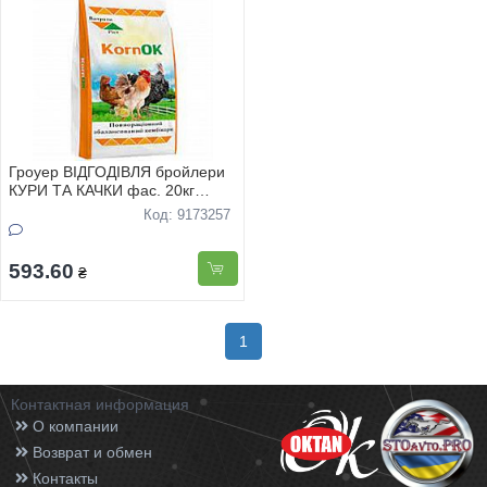
Гроуер ВIДГОДIВЛЯ бройлери
КУРИ ТА КАЧКИ фас. 20кг
KornOK
Код: 9173257
593.60
₴
1
Контактная информация
О компании
Возврат и обмен
Контакты