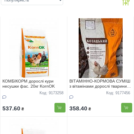
КОМБIКОРМ дорослi кури
ВIТАМIННО-КОРМОВА СУМIШ
несушки фас. 20кг KornOK
з вiтамiнами дорослi тварини
фас. 20кг Koзачок
Код: 9173258
Код: 9177456
537.60
358.40
₴
₴