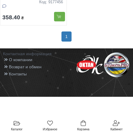
фас. 20кг Koзачок
Код: 9177456
358.40
₴
1
Контактная информация
О компании
Возврат и обмен
Контакты
Каталог
Избраное
Корзина
Кабинет