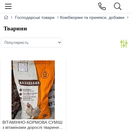
Господарські товари
Комбікорми та премікси, добавки
Тварини
ВIТАМIННО-КОРМОВА СУМIШ
з вiтамiнами дорослi тварини