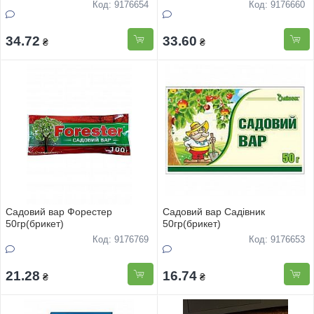
Код: 9176654
Код: 9176660
34.72
33.60
₴
₴
Садовий вар Форестер
Садовий вар Садівник
50гр(брикет)
50гр(брикет)
Код: 9176769
Код: 9176653
21.28
16.74
₴
₴