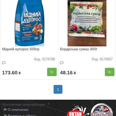
Мідний купорос 500гр
Бордоська суміш 300г
Код: 9176798
Код: 9176657
173.60
48.16
₴
₴
1
Контактная информация
О компании
Возврат и обмен