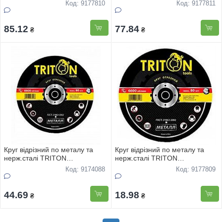
нерж.сталi TRITON
нерж.сталi TRITON
Код: 9177810
Код: 9177811
125*2,7*22,2мм
115*2,7*22,2мм
85.12
77.84
₴
₴
Круг вiдрiзний по металу та
Круг вiдрiзний по металу та
нерж.сталi TRITON
нерж.сталi TRITON
230*2,0*22,2мм
115*1,6*22,2мм
Код: 9174088
Код: 9177809
44.69
18.98
₴
₴