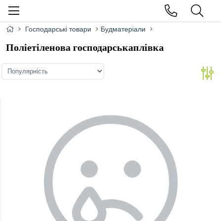
Господарські товари
Будматеріали
Поліетіленова господарськаплiвка