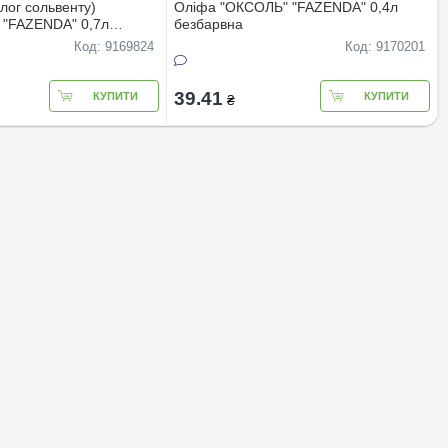
лог сольвенту)
Олiфа "ОКСОЛЬ" "FAZENDA" 0,4л
 "FAZENDA" 0,7л
безбарвна
Код: 9169824
Код: 9170201
39.41
КУПИТИ
КУПИТИ
₴