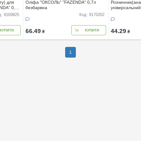
ту) для
Олiфа "ОКСОЛЬ" "FAZENDA" 0,7л
Розчинник(ана
NDA" 0,7л
безбарвна
унiверсальний
безбарвний
д: 9169825
Код: 9170202
66.49
44.29
КУПИТИ
КУПИТИ
₴
₴
1