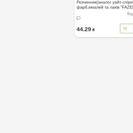
Розчинник(аналог уайт-спiри
фарб,емалей та лакiв "FAZE
безбарвний
Ко
44.29
₴