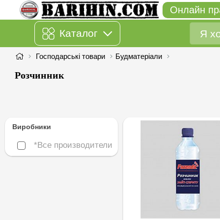
Онлайн пр
Каталог
Господарські товари
Будматеріали
Розчинник
Виробники
*Все производители
*Все производители