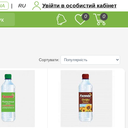
Увійти в особистий кабінет
UA
|
RU
0
0
к
Сортувати: