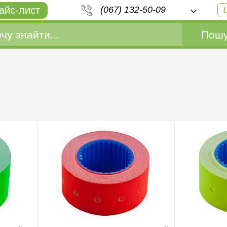
айс-лист
(067) 132-50-09
Пошу