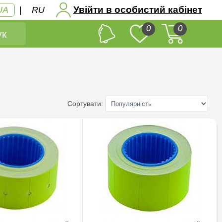
Увійти в особистий кабінет
UA
|
RU
0
0
к
Сортувати: