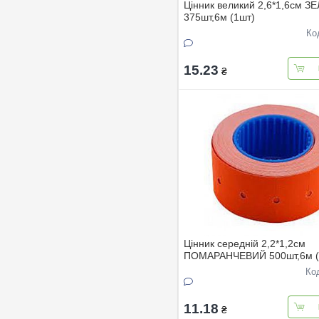
Цінник великий 2,6*1,6см 
375шт,6м (1шт)
Ко
15.23
₴
Цінник середнiй 2,2*1,2см
ПОМАРАНЧЕВИЙ 500шт,6м (
Ко
11.18
₴