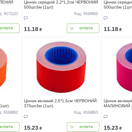
ЗЕЛЕНИЙ
Цінник середнiй 2,2*1,2см ЧЕРВОНИЙ
Цінник середн
500шт,6м (1шт)
500шт,6м (1шт
д: 9171122
Код: 9169860
11.18
11.18
КУПИТИ
КУПИТИ
₴
₴
Цінник великий 2,6*1,6см ЧЕРВОНИЙ
Цінник велики
1шт)
375шт,6м (1шт)
МАЛИНОВИЙ 3
д: 9169862
Код: 9169863
15.23
15.23
КУПИТИ
КУПИТИ
₴
₴