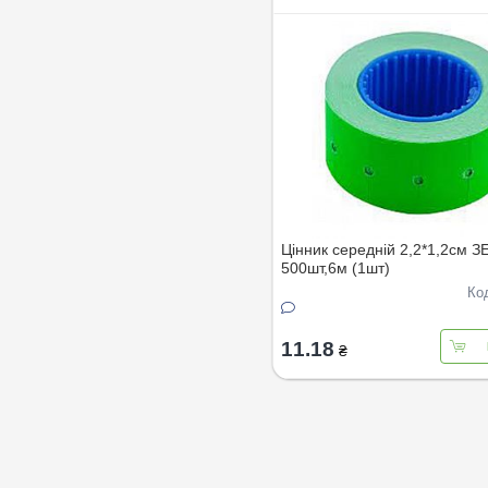
Цінник середнiй 2,2*1,2см 
500шт,6м (1шт)
Ко
11.18
₴