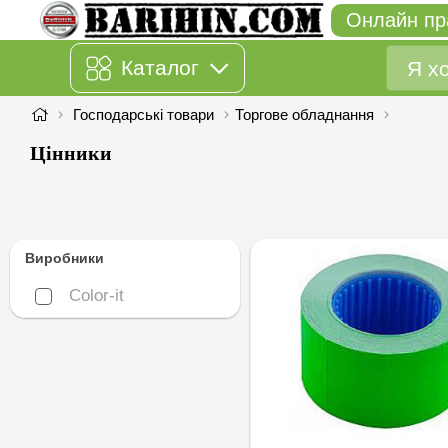
Онлайн пр
Каталог
Господарські товари
Торгове обладнання
Цінники
Виробники
Color-it
Color-it