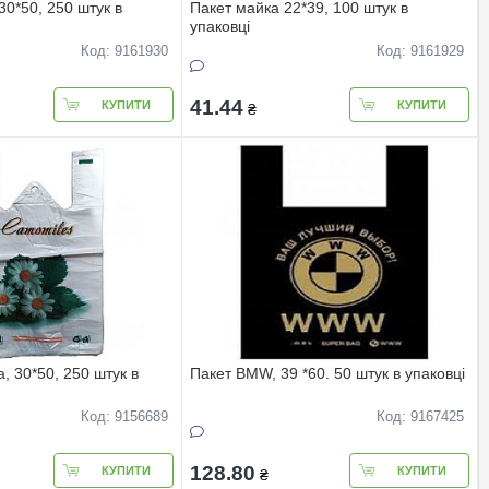
30*50, 250 штук в
Пакет майка 22*39, 100 штук в
упаковці
Код: 9161930
Код: 9161929
41.44
КУПИТИ
КУПИТИ
₴
, 30*50, 250 штук в
Пакет BMW, 39 *60. 50 штук в упаковці
Код: 9156689
Код: 9167425
128.80
КУПИТИ
КУПИТИ
₴