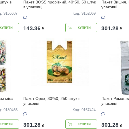
штук в
Пакет BOSS прорізний, 40*50, 50 штук
Пакет Вишня, 
в упаковці
упаковці
д: 9156687
Код: 9152069
143.36
301.28
КУПИТИ
КУПИТИ
₴
₴
см мiкс
Пакет Орех, 30*50, 250 штук в
Пакет Ромашка
упаковці
упаковці
д: 9180466
Код: 9167424
301.28
301.28
КУПИТИ
КУПИТИ
₴
₴