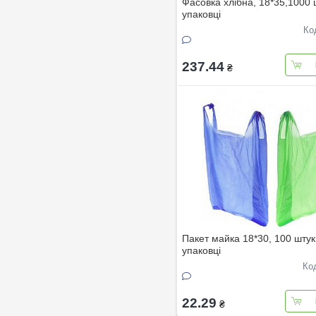
Фасовка хлібна, 18*35,1000 
упаковці
Ко
237.44
₴
Пакет майка 18*30, 100 штук
упаковці
Ко
22.29
₴