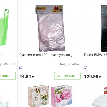
 в
Рукавички п/е 100 штук в упаковці
Пакет BMW, 45 
д: 9151210
Код: 9157047
24.64
120.96
КУПИТИ
КУПИТИ
₴
₴