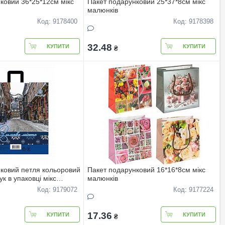
ковий 36*25*12см мiкс
Пакет подарунковий 25*37*8см мiкс
малюнкiв
Код: 9178400
Код: 9178398
32.48
КУПИТИ
КУПИТИ
₴
ковий петля кольоровий
Пакет подарунковий 16*16*8см мiкс
к в упаковці мiкс
малюнкiв
Код: 9179072
Код: 9177224
17.36
КУПИТИ
КУПИТИ
₴