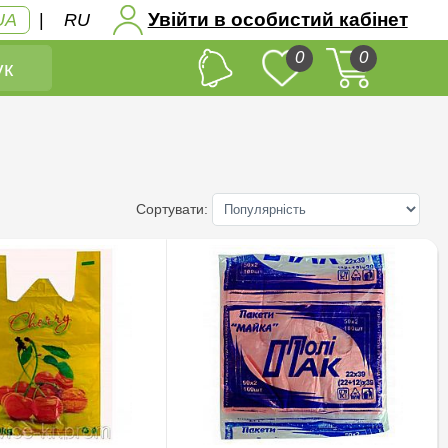
Увійти в особистий кабінет
UA
|
RU
0
0
к
Сортувати: