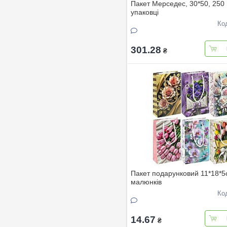
Пакет Мерседес, 30*50, 250 
упаковці
Ко
301.28
₴
Пакет подарунковий 11*18*5
малюнкiв
Ко
14.67
₴