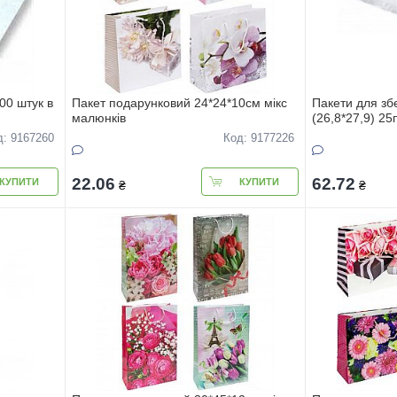
00 штук в
Пакет подарунковий 24*24*10см мiкс
Пакети для збе
малюнкiв
(26,8*27,9) 25
д: 9167260
Код: 9177226
22.06
62.72
КУПИТИ
КУПИТИ
₴
₴