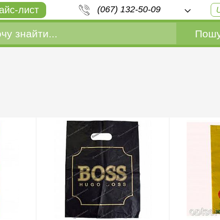
айс-лист
(067) 132-50-09
Пошу