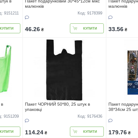
штук в
Пакет подарунковий 30*45*12см мiкс
Пакет подарун
малюнкiв
малюнкiв
д: 9151211
Код: 9178399
46.26
33.56
КУПИТИ
КУПИТИ
₴
₴
 в
Пакет ЧОРНИЙ 50*80, 25 штук в
Пакет подарун
упаковці
38*34см 25 шту
малюнкiв
д: 9151209
Код: 9176436
114.24
179.76
КУПИТИ
КУПИТИ
₴
₴