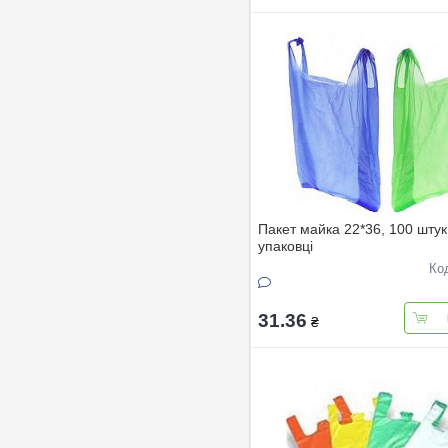
Пакет майка 22*36, 100 штук
упаковці
Ко
31.36
₴