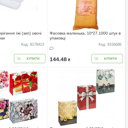
рігання їжі (зип) овочі
Фасовка маленька, 10*27,1000 штук в
пак
упаковці
Код: 9178413
Код: 9156686
144.48
КУПИТИ
КУПИТИ
₴