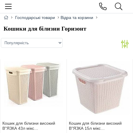
Господарські товари
Відра та корзини
Кошики для білизни Горизонт
Кошик для бiлизни високий
Кошик для бiлизни високий
В"ЯЗКА 43л мiкс
В"ЯЗКА 15л мiкс