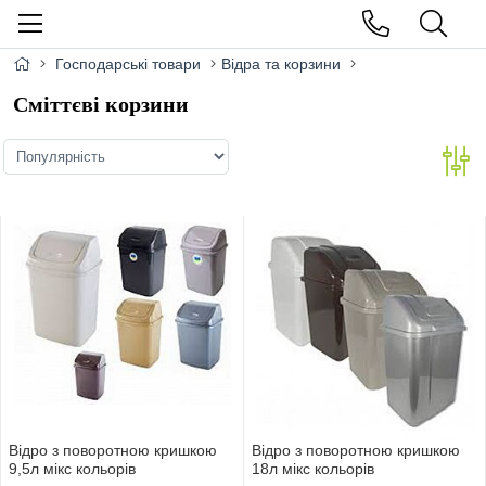
Господарські товари
Відра та корзини
Сміттєві корзини
Вiдро з поворотною кришкою
Вiдро з поворотною кришкою
9,5л мiкс кольорiв
18л мiкс кольорiв