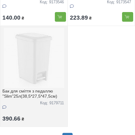
Код: 9173546
Код: 9173547
140.00
223.89
₴
₴
Бак для смiття з педаллю
"Slim"25л(38,5*27,5*47,5см)
Код: 9179711
390.66
₴