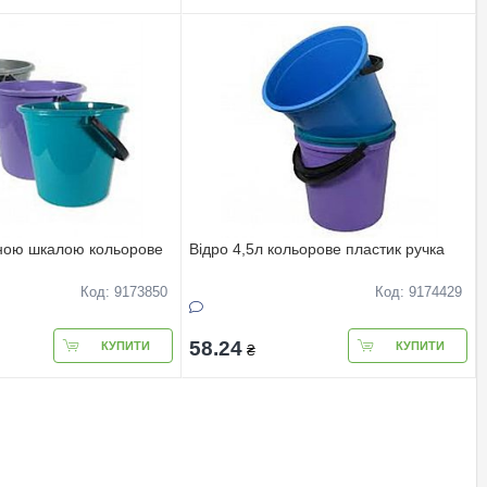
рною шкалою кольорове
Вiдро 4,5л кольорове пластик ручка
Код: 9173850
Код: 9174429
58.24
КУПИТИ
КУПИТИ
₴