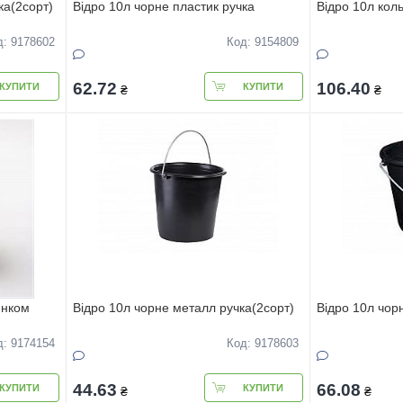
ка(2сорт)
Вiдро 10л чорне пластик ручка
Вiдро 10л кол
д: 9178602
Код: 9154809
62.72
106.40
КУПИТИ
КУПИТИ
₴
₴
юнком
Вiдро 10л чорне металл ручка(2сорт)
Вiдро 10л чор
д: 9174154
Код: 9178603
44.63
66.08
КУПИТИ
КУПИТИ
₴
₴