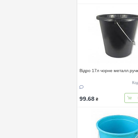
Вiдро 17л чорне металл.руч
Ко
99.68
₴