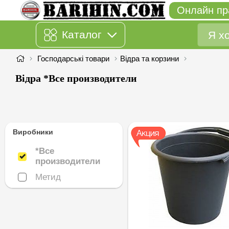
Онлайн пр
Каталог
Господарські товари
Відра та корзини
Відра *Все производители
Виробники
*Все
производители
*Все производители
Метид
Метид