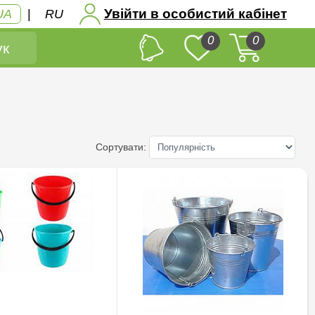
Увійти в особистий кабінет
UA
|
RU
0
0
к
Сортувати: