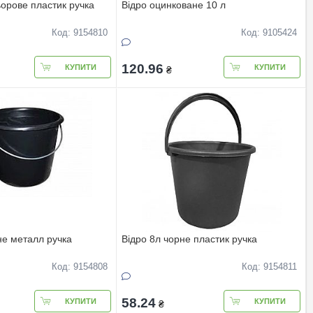
ьорове пластик ручка
Вiдро оцинковане 10 л
Код: 9154810
Код: 9105424
120.96
КУПИТИ
КУПИТИ
₴
не металл ручка
Вiдро 8л чорне пластик ручка
Код: 9154808
Код: 9154811
58.24
КУПИТИ
КУПИТИ
₴