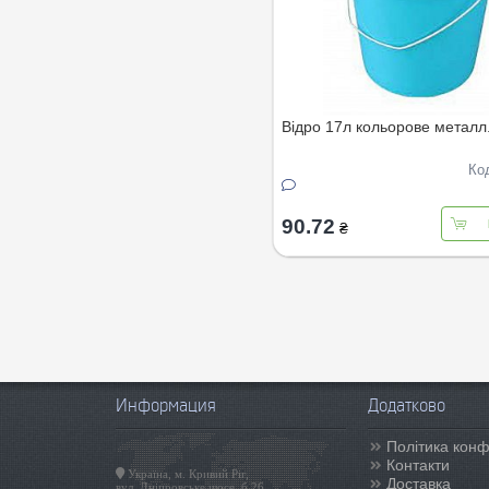
Вiдро 17л кольорове металл
Ко
90.72
₴
Информация
Додатково
Політика конф
Контакти
Україна, м. Кривий Ріг,
Доставка
вул. Дніпровське шосе, б.26