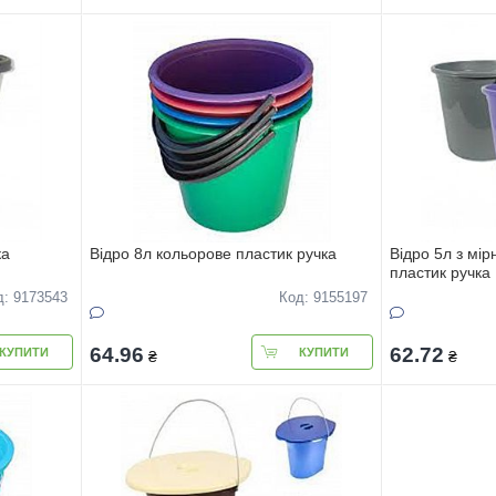
ка
Вiдро 8л кольорове пластик ручка
Вiдро 5л з мi
пластик ручка
д: 9173543
Код: 9155197
64.96
62.72
КУПИТИ
КУПИТИ
₴
₴