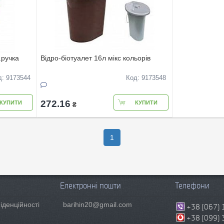
.ручка
Вiдро-бiотуалет 16л мiкс кольорiв
д: 9173544
Код: 9173548
272.16
КУПИТИ
КУПИТИ
₴
1
Електронні пошти
Телефони
іденційності
barihin20@gmail.com
+38 (067) 
+38 (099) 