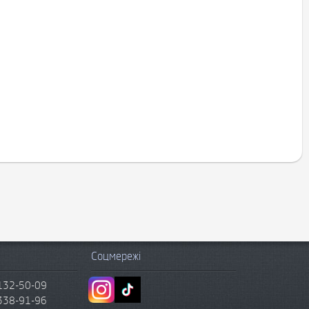
Соцмережі
132-50-09
338-91-96