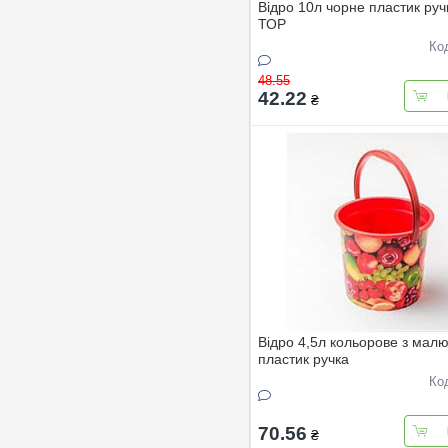
Вiдро 10л чорне пластик руч
ТОР
Ко
48.55
42.22
₴
Вiдро 4,5л кольорове з мал
пластик ручка
Ко
70.56
₴