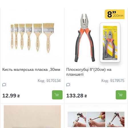
Кисть малярська пласка ,30мм
Плоскогубцi 8"(20см) на
планшетi
Код: 9170134
Код: 9179575
12.99
133.28
₴
₴