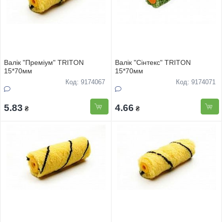
Валiк "Премiум" TRITON
Валiк "Сiнтекс" TRITON
15*70мм
15*70мм
Код: 9174067
Код: 9174071
5.83
4.66
₴
₴