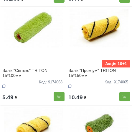
Акція 10+1
Валiк "Сiнтекс" TRITON
Валiк "Премiум" TRITON
15*100мм
15*150мм
Код: 9174068
Код: 9174065
5.49
10.49
₴
₴