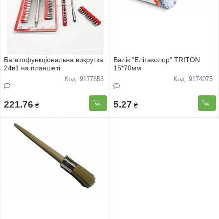
Багатофункцiональна викрутка
Валiк "Елiтаколор" TRITON
24в1 на планшетi
15*70мм
Код: 9177653
Код: 9174075
221.76
5.27
₴
₴