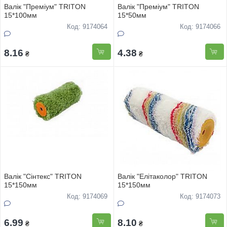
Валiк "Премiум" TRITON
Валiк "Премiум" TRITON
15*100мм
15*50мм
Код: 9174064
Код: 9174066
8.16
4.38
₴
₴
Валiк "Сiнтекс" TRITON
Валiк "Елiтаколор" TRITON
15*150мм
15*150мм
Код: 9174069
Код: 9174073
6.99
8.10
₴
₴