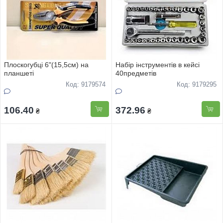
Плоскогубцi 6"(15,5см) на
Набiр iнструментiв в кейсi
планшетi
40предметiв
Код: 9179574
Код: 9179295
106.40
372.96
₴
₴