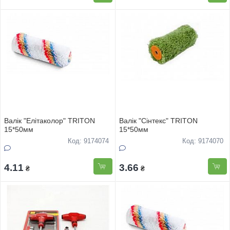
Валiк "Елiтаколор" TRITON
Валiк "Сiнтекс" TRITON
15*50мм
15*50мм
Код: 9174074
Код: 9174070
4.11
3.66
₴
₴