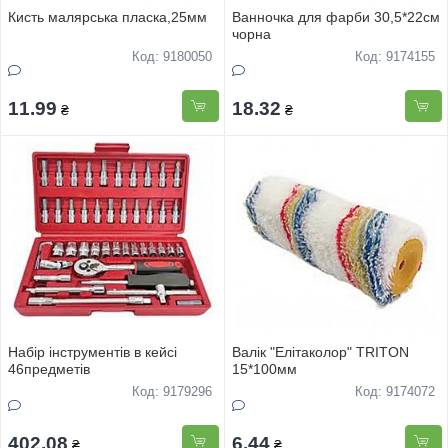
Кисть малярська пласка,25мм
Ванночка для фарби 30,5*22см
чорна
Код: 9180050
Код: 9174155
11.99
18.32
₴
₴
Набiр iнструментiв в кейсi
Валiк "Елiтаколор" TRITON
46предметiв
15*100мм
Код: 9179296
Код: 9174072
402.08
6.44
₴
₴