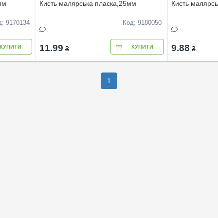
мм
Кисть малярська пласка,25мм
Кисть малярсь
д: 9170134
Код: 9180050
11.99
9.88
КУПИТИ
КУПИТИ
₴
₴
1