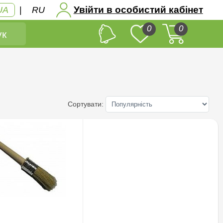
Увійти в особистий кабінет
UA
|
RU
0
0
к
Сортувати: