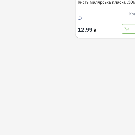
Кисть малярська пласка ,30
Ко
12.99
₴