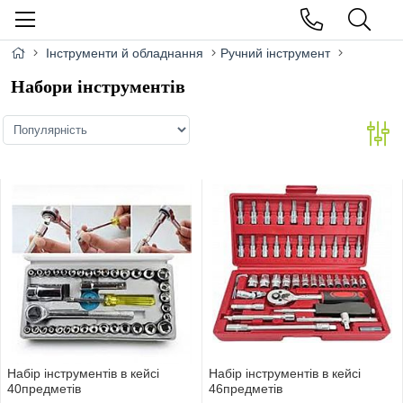
Інструменти й обладнання
Ручний інструмент
Набори інструментів
Набiр iнструментiв в кейсi
Набiр iнструментiв в кейсi
40предметiв
46предметiв