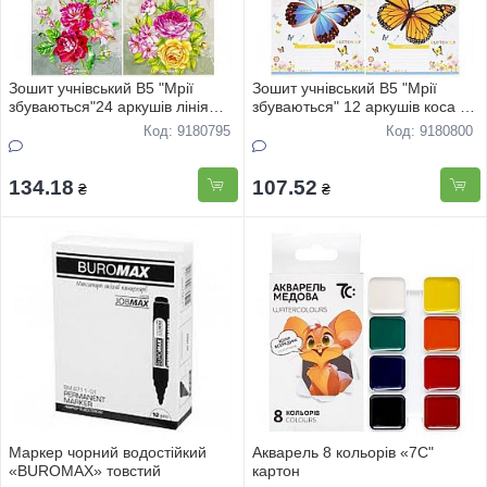
Зошит учнівський В5 "Мрії
Зошит учнівський В5 "Мрії
збуваються"24 аркушів лінія
збуваються" 12 аркушів коса с
офс "Квiти" 3818 16шт
додатк.лінією офс "Метелики""
Код: 9180795
Код: 9180800
3724 20шт
134.18
107.52
₴
₴
Маркер чорний водостійкий
Акварель 8 кольорів «7С"
«BUROMAX» товстий
картон