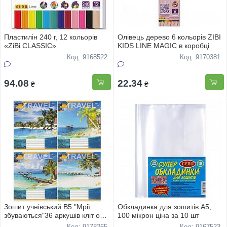
Пластилін 240 г, 12 кольорів
Олівець дерево 6 кольорів ZIBI
«ZiBi CLASSIC»
KIDS LINE MAGIC в коробці
Код: 9168522
Код: 9170381
94.08
22.34
₴
₴
Зошит учнівський В5 "Мрії
Обкладинка для зошитів А5,
збуваються"36 аркушів кліт офс
100 мікрон ціна за 10 шт
"Природа" 3751 16шт