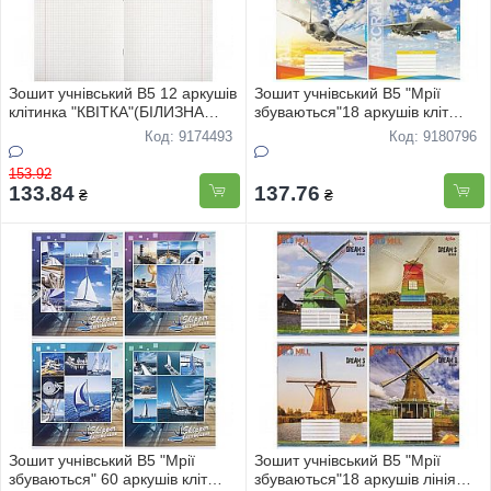
Зошит учнівський В5 12 аркушів
Зошит учнівський В5 "Мрії
клітинка "КВIТКА"(БIЛИЗНА
збуваються"18 аркушів кліт
ЛИСТА-85%) 40 штук в упаковці
"Лiтаки" 3798 20шт
Код: 9174493
Код: 9180796
ТОР-ЦIНА
153.92
133.84
137.76
₴
₴
Зошит учнівський В5 "Мрії
Зошит учнівський В5 "Мрії
збуваються" 60 аркушів кліт
збуваються"18 аркушів лінія