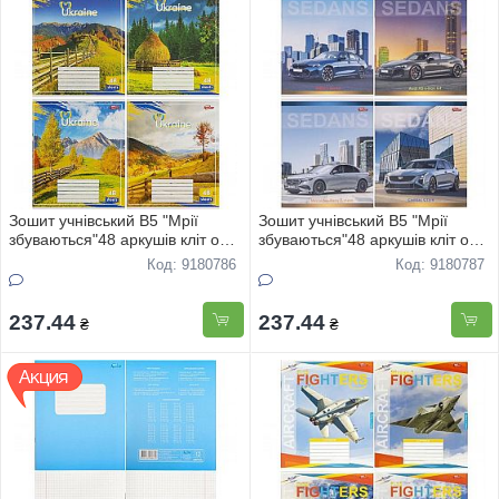
Зошит учнівський В5 "Мрії
Зошит учнівський В5 "Мрії
збуваються"48 аркушів кліт офс
збуваються"48 аркушів клiт офс
"Україна" 3743 16шт
"Авто" 3772 16шт
Код: 9180786
Код: 9180787
237.44
237.44
₴
₴