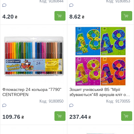
Код: 9180844
Код: 9180853
4.20
8.62
₴
₴
Фломастер 24 кольора "7790"
Зошит учнівський В5 "Мрії
CENTROPEN
збуваються"48 аркушів клiт офс
"48" 3389 16шт
Код: 9180850
Код: 9170055
109.76
237.44
₴
₴