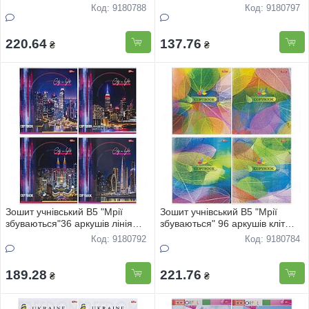
"Вiтрильники" 3410 12шт
"Млини"3444 20шт
Код: 9180788
Код: 9180797
220.64
137.76
₴
₴
Зошит учнівський В5 "Мрії
Зошит учнівський В5 "Мрії
збуваються"36 аркушів лінія
збуваються" 96 аркушів кліт
офс "Нiчнi мiста" 3634 16шт
"COPYBOOK" 3790 8шт
Код: 9180792
Код: 9180784
189.28
221.76
₴
₴