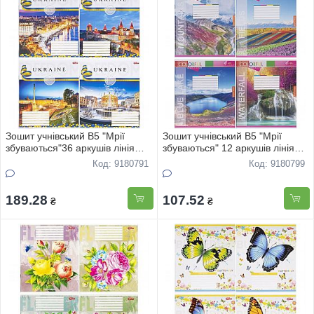
Зошит учнівський В5 "Мрії
Зошит учнівський В5 "Мрії
збуваються"36 аркушів лінія
збуваються" 12 аркушів лінія
офс "Україна" 3636 16шт
"Природа" 3706 20шт
Код: 9180791
Код: 9180799
189.28
107.52
₴
₴