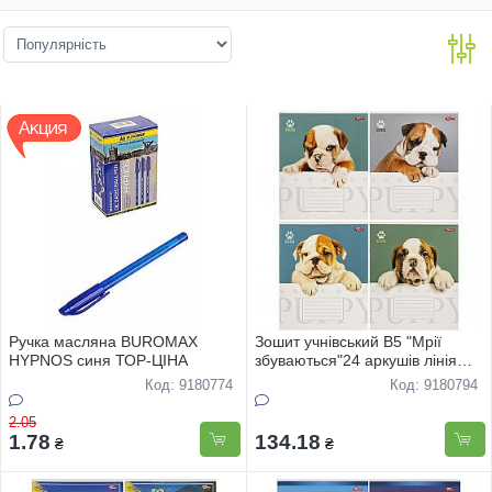
Ручка масляна BUROMAX
Зошит учнівський В5 "Мрії
HYPNOS синя ТОР-ЦIНА
збуваються"24 аркушів лінія
офс "Песики" 3595 16шт
Код: 9180774
Код: 9180794
2.05
1.78
134.18
₴
₴