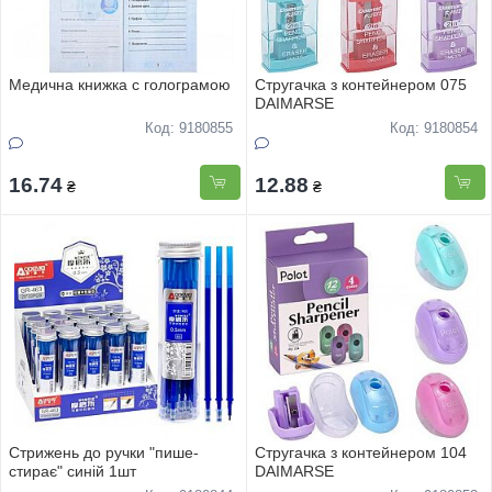
Медична книжка с голограмою
Стругачка з контейнером 075
DAIMARSE
Код: 9180855
Код: 9180854
16.74
12.88
₴
₴
Стрижень до ручки "пише-
Стругачка з контейнером 104
стирає" синiй 1шт
DAIMARSE