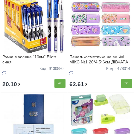
Ручка масляна "10км" Ellott
Пенал-косметичка на змiйцi
синя
МIКС №1 20*4.5*6см ДIВЧАТА
Код: 9130880
Код: 9178014
20.10
62.61
₴
₴