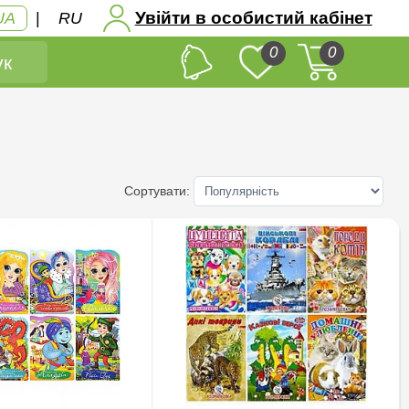
Увійти в особистий кабінет
UA
|
RU
0
0
к
Сортувати: