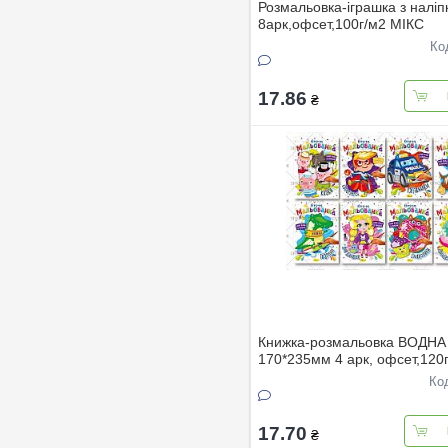
Розмальовка-іграшка з налі
8арк,офсет,100г/м2 МІКС
Ко
17.86
₴
Книжка-розмальовка ВОДНА
170*235мм 4 арк, офсет,120
Ко
17.70
₴