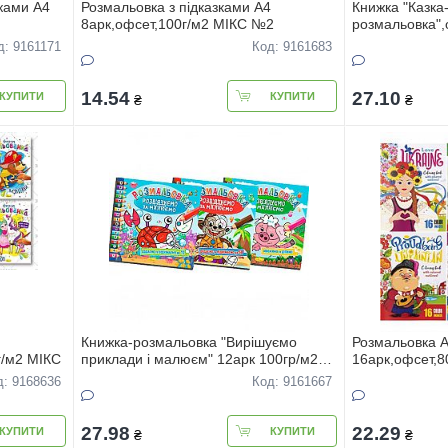
пками А4
Розмальовка з підказками А4
Книжка "Казка
8арк,офсет,100г/м2 МІКС №2
розмальовка",
МІКС
д: 9161171
Код: 9161683
14.54
27.10
КУПИТИ
КУПИТИ
₴
₴
Книжка-розмальовка "Вирішуємо
Розмальовка А
г/м2 МІКС
приклади і малюєм" 12арк 100гр/м2
16арк,офсет,8
МІКС
д: 9168636
Код: 9161667
27.98
22.29
КУПИТИ
КУПИТИ
₴
₴