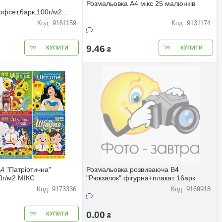
-
Розмальовка А4 мікс 25 малюнків
офсет,6арк,100г/м2
Код: 9161159
Код: 9131174
9.46
КУПИТИ
КУПИТИ
₴
4 "Патрiотична"
Розмальовка розвиваюча В4
0г/м2 МІКС
"Рюкзачок" фігурна+плакат 16арк
Код: 9173336
Код: 9169918
0.00
КУПИТИ
₴