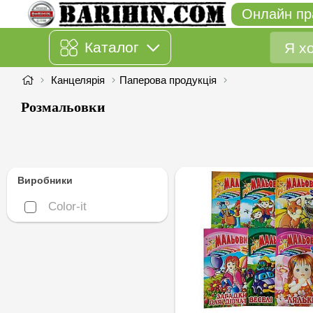
Онлайн пр
Каталог
Канцелярія
Паперова продукція
Розмальовки
Виробники
Color-it
Color-it