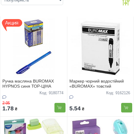
Ручка масляна BUROMAX
Маркер чорний водостійкий
HYPNOS синя ТОР-ЦIНА
«BUROMAX» товстий
Код: 9180774
Код: 9162126
2.05
1.78
5.54
₴
₴