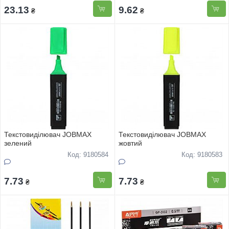
23.13
9.62
₴
₴
Текстовиділювач JOBMAX
Текстовиділювач JOBMAX
зелений
жовтий
Код: 9180584
Код: 9180583
7.73
7.73
₴
₴