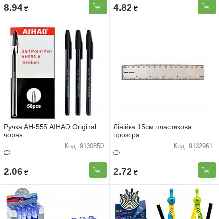
8.94
4.82
₴
₴
Ручка AH-555 AIHAO Original
Лінійка 15см пластикова
чорна
прозора
Код: 9130850
Код: 9132961
2.06
2.72
₴
₴