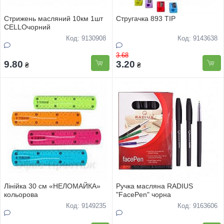
Стрижень масляний 10км 1шт
Стругачка 893 TIP
СELLOчорний
Код: 9130908
Код: 9143638
3.68
9.80
3.20
₴
₴
Лінійка 30 см «НЕЛОМАЙКА»
Ручка масляна RADIUS
кольорова
"FacePen" чорна
Код: 9149235
Код: 9163606