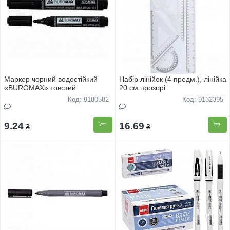
Маркер чорний водостійкий
Набір лінійок (4 предм.), лінійка
«BUROMAX» товстий
20 см прозорі
Код: 9180582
Код: 9132395
9.24
16.69
₴
₴