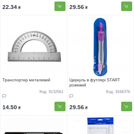
22.34
29.56
₴
₴
Транспортир металевий
Циркуль в футлярi START
рожевий
Код: 9132561
Код: 9166376
14.50
29.56
₴
₴