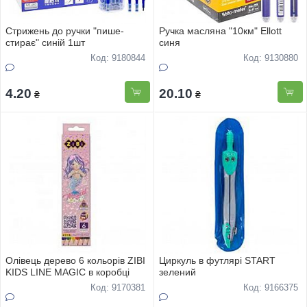
Стрижень до ручки "пише-
Ручка масляна "10км" Ellott
стирає" синiй 1шт
синя
Код: 9180844
Код: 9130880
4.20
20.10
₴
₴
Олівець дерево 6 кольорів ZIBI
Циркуль в футлярi START
KIDS LINE MAGIC в коробці
зелений
Код: 9170381
Код: 9166375