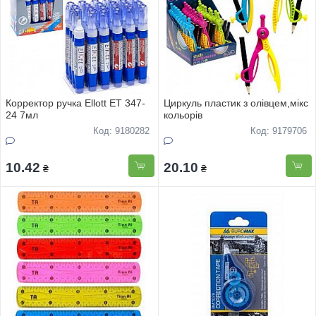
Корректор ручка Ellott ET 347-
Циркуль пластик з олiвцем,мiкс
24 7мл
кольорiв
Код: 9180282
Код: 9179706
10.42
20.10
₴
₴