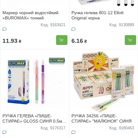
Маркер чорний водостійкий
Ручка гелева 801-12 Ellott
«BUROMAX» тонкий
Original чорна
Код: 9163421
Код: 9130889
11.93
6.16
₴
₴
РУЧКА ГЕЛЕВА «ПИШЕ-
РУЧКА 34256 «ПИШЕ-
СТИРАЄ» GLOSS СИНЯ 0,5мм
СТИРАЄ» "МАЛЮНОК" СИНЯ
з резиновим грипом
Код: 9176317
Код: 9180463