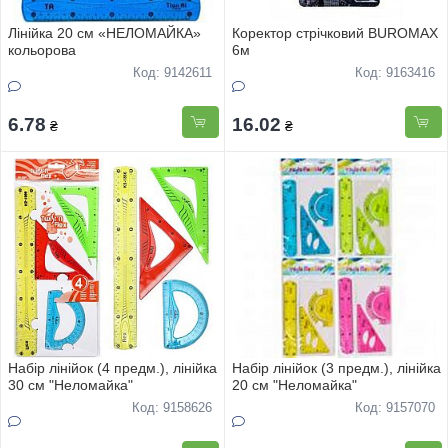
Лінійка 20 см «НЕЛОМАЙКА»
Коректор стрічковий BUROMAX
кольорова
6м
Код: 9142611
Код: 9163416
6.78
16.02
₴
₴
Набір лінійок (4 предм.), лінійка
Набiр лiнiйок (3 предм.), лiнiйка
30 см "Неломайка"
20 см "Неломайка"
Код: 9158626
Код: 9157070