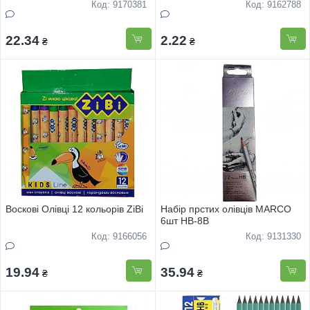
Код: 9170381
Код: 9162788
22.34
2.22
₴
₴
Воскові Олівці 12 кольорів ZiBi
Набір прстих олівців MARCO
6шт HВ-8В
Код: 9166056
Код: 9131330
19.94
35.94
₴
₴