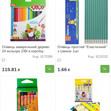
Олівець акварельний дерево
Олівець простий "Еластичний"
24 кольори ZIBI в коробці
з гумкою 1шт
Код: 9170384
Код: 9131032
115.81
1.66
₴
₴