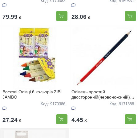
Код: 9170382
Код: 9169631
79.99
28.06
₴
₴
Воскові Олівці 6 кольорів ZiBi
Олівець простий
JAMBO
двостороннiй(червоно-синiй)
"BUROMAX" 1шт
Код: 9170386
Код: 9171388
27.24
4.45
₴
₴