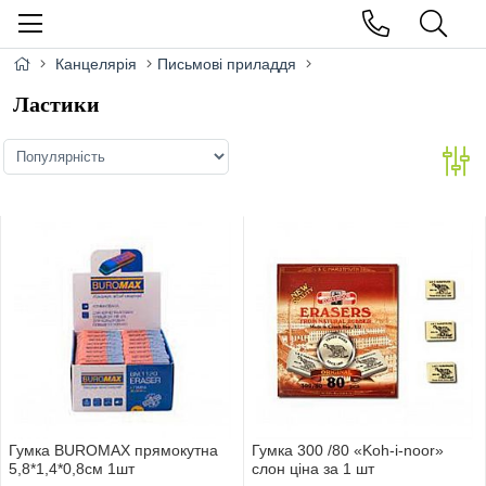
Канцелярія
Письмові приладдя
Ластики
Гумка BUROMAX прямокутна
Гумка 300 /80 «Koh-i-noor»
5,8*1,4*0,8см 1шт
слон ціна за 1 шт