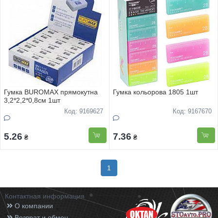
Гумка BUROMAX прямокутна
Гумка кольорова 1805 1шт
3,2*2,2*0,8см 1шт
Код: 9169627
Код: 9167670
5.26
7.36
₴
₴
1
Контактная информация
О компании
Возврат и обмен