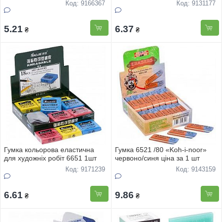
Код: 9166367
Код: 9131177
5.21
6.37
₴
₴
Гумка кольорова еластична
Гумка 6521 /80 «Koh-i-noor»
для художнiх робiт 6651 1шт
червоно/синя ціна за 1 шт
Код: 9171239
Код: 9143159
6.61
9.86
₴
₴