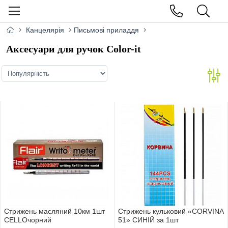
Канцелярія
Письмові приладдя
Аксесуари для ручок Color-it
Стрижень масляний 10км 1шт
Стрижень кульковий «CORVINA
СELLOчорний
51» СИНІЙ за 1шт