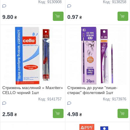
Код: 9130908
Код: 9138258
9.80
0.97
₴
₴
Стрижень масляний « Maxriter»
Стрижень до ручки "пише-
СELLO чорний 1шт
стирає" фiолетовий 1шт
Код: 9141757
Код: 9173976
2.58
4.98
₴
₴