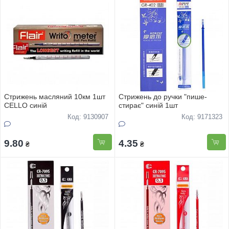
Стрижень масляний 10км 1шт
Стрижень до ручки "пише-
СELLO синій
стирає" синiй 1шт
Код: 9130907
Код: 9171323
9.80
4.35
₴
₴