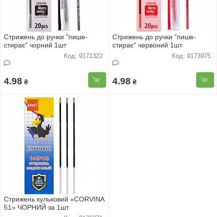
Стрижень до ручки "пише-
Стрижень до ручки "пише-
стирає" чорний 1шт
стирає" червоний 1шт
Код: 9171322
Код: 9173975
4.98
4.98
₴
₴
Стрижень кульковий «CORVINA
51» ЧОРНИЙ за 1шт