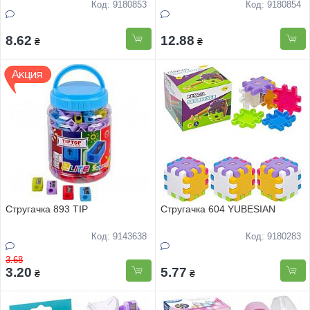
Код: 9180853
Код: 9180854
8.62
12.88
₴
₴
Стругачка 893 TIP
Стругачка 604 YUBESIAN
Код: 9143638
Код: 9180283
3.68
3.20
5.77
₴
₴