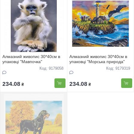
Алмазний живопис 30*40см в
Алмазний живопис 30*40см в
упаковцi "Мавпочка"
упаковцi "Морська природа"
Код: 9179058
Код: 9179319
234.08
234.08
₴
₴