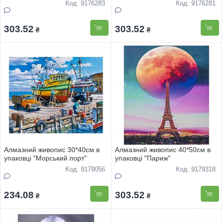
Код: 9176283
Код: 9176281
303.52
303.52
₴
₴
Алмазний живопис 30*40см в
Алмазний живопис 40*50см в
упаковцi "Морський порт"
упаковцi "Париж"
Код: 9179056
Код: 9179318
234.08
303.52
₴
₴