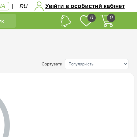
Увійти в особистий кабінет
UA
|
RU
0
0
к
Сортувати: