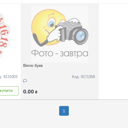
Віяло букв
д: 9131003
Код: 9171358
0.00
КУПИТИ
₴
1