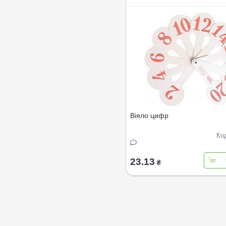
Віяло цифр
Ко
23.13
₴