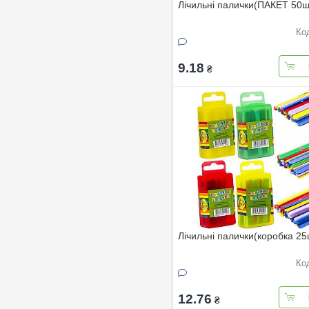
Лічильні палички(ПАКЕТ 50ш
Ко
9.18
₴
Лічильні палички(коробка 25
Ко
12.76
₴