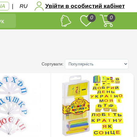
Увійти в особистий кабінет
UA
|
RU
0
0
к
Сортувати: