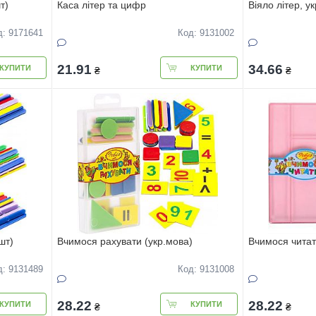
т)
Каса літер та цифр
Віяло літер, у
д: 9171641
Код: 9131002
21.91
34.66
КУПИТИ
КУПИТИ
₴
₴
шт)
Вчимося рахувати (укр.мова)
Вчимося читат
д: 9131489
Код: 9131008
28.22
28.22
КУПИТИ
КУПИТИ
₴
₴