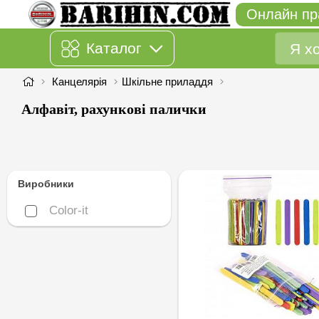
Онлайн пр
Каталог
Канцелярія
Шкільне приладдя
Алфавіт, рахункові палички
Виробники
Color-it
Color-it