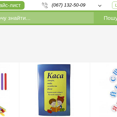
айс-лист
(067) 132-50-09
Пошу