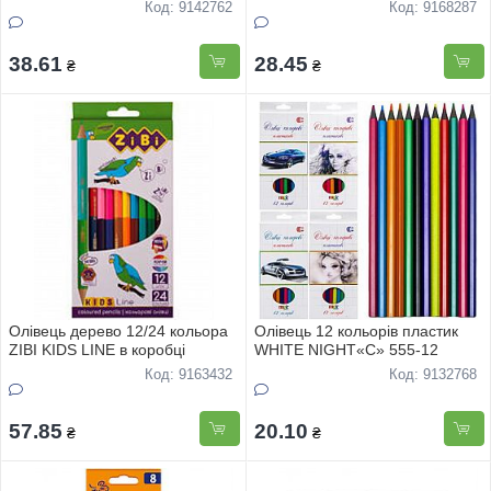
755-18
Код: 9142762
Код: 9168287
38.61
28.45
₴
₴
Олівець дерево 12/24 кольора
Олівець 12 кольорів пластик
ZIBI KIDS LINE в коробці
WHITE NIGHT«С» 555-12
Код: 9163432
Код: 9132768
57.85
20.10
₴
₴