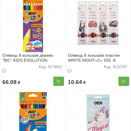
Олівець 8 кольорів дерево
Олівець 6 кольорів пластик
"BIC" KIDS EVOLUTION
WHITE NIGHT«С» 555 -6
Код: 9174811
Код: 9132767
66.08
10.64
₴
₴