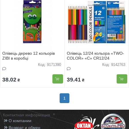
Олівець дерево 12 кольорів
Олівець 12/24 кольора «TWO-
ZIBI в коробці
COLOR» «С» CR12/24
Код: 9171390
Код: 9142763
38.02
39.41
₴
₴
1
Контактная информация
О компании
Возврат и обмен