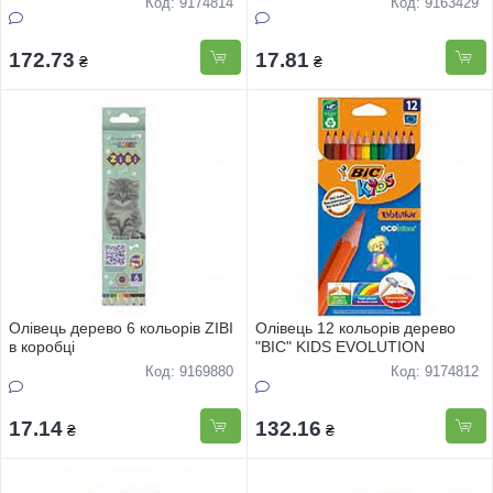
Код: 9174814
Код: 9163429
172.73
17.81
₴
₴
Олівець дерево 6 кольорів ZIBI
Олівець 12 кольорів дерево
в коробці
"BIC" KIDS EVOLUTION
Код: 9169880
Код: 9174812
17.14
132.16
₴
₴