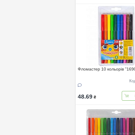
Фломастер 10 кольорів "16
Ко
48.69
₴