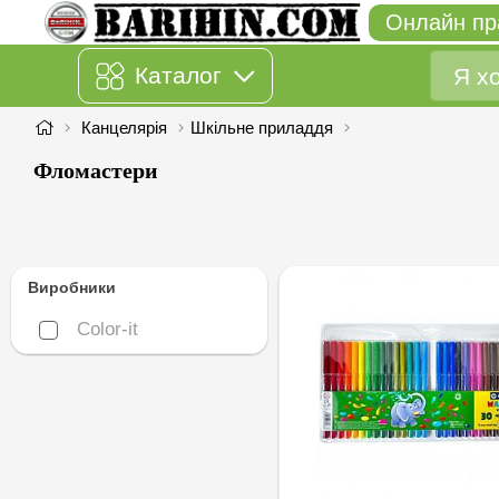
Онлайн пр
Каталог
Канцелярія
Шкільне приладдя
Фломастери
Виробники
Color-it
Color-it