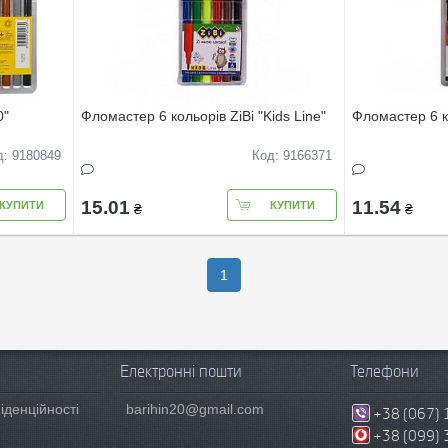
0"
Фломастер 6 кольорів ZiBi "Kids Line"
Фломастер 6 к
д: 9180849
Код: 9166371
15.01
11.54
КУПИТИ
КУПИТИ
₴
₴
1
Електронні пошти
Телефони
іденційності
barihin20@gmail.com
+38 (067) 
+38 (099) 