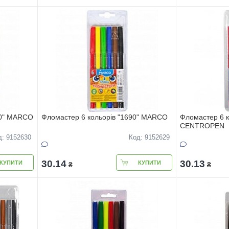
90" MARCO
Фломастер 6 кольорів "1690" MARCO
Фломастер 6 к
CENTROPEN
д: 9152630
Код: 9152629
30.14
30.13
КУПИТИ
КУПИТИ
₴
₴