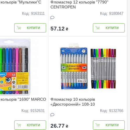
кольорів "Мультики"С
Фломастер 12 кольорів "7790"
CENTROPEN
Код: 9163111
Код: 9180847
57.12
КУПИТИ
КУПИТИ
₴
 кольорів "1690" MARCO
Фломастер 10 кольорів
«Двосторонній» 108-10
Код: 9152631
Код: 9132766
26.77
КУПИТИ
КУПИТИ
₴