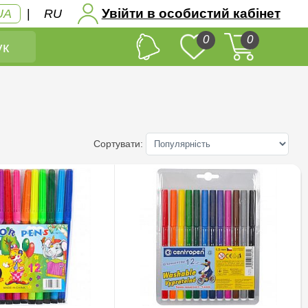
Увійти в особистий кабінет
UA
|
RU
0
0
к
Сортувати: