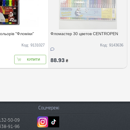
ольорів "Фломіки"
Фломастер 30 цветов CENTROPEN
Код: 9131027
Код: 9143636
88.93
КУПИТИ
₴
Соцмережі
132-50-09
338-91-96