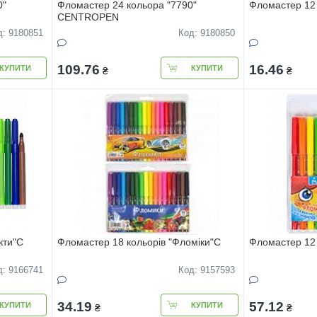
0"
Фломастер 24 кольора "7790"
Фломастер 12 
CENTROPEN
д: 9180851
Код: 9180850
109.76
16.46
КУПИТИ
КУПИТИ
₴
₴
кти"С
Фломастер 18 кольорів "Фломіки"С
Фломастер 12
д: 9166741
Код: 9157593
34.19
57.12
КУПИТИ
КУПИТИ
₴
₴