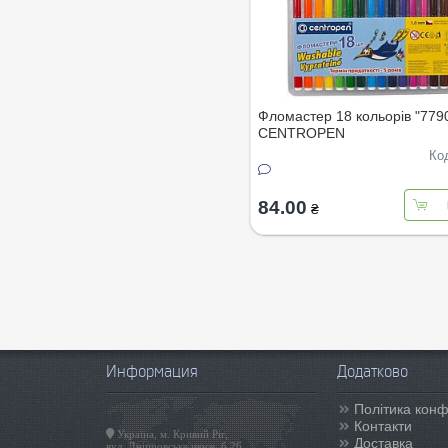
Фломастер 18 кольорів "779
CENTROPEN
Ко
84.00
₴
Информация
Додатково
Політика конф
Контакти
Україна, м. Кривий Ріг,
Доставка
вул. Дніпровське шосе, б.26