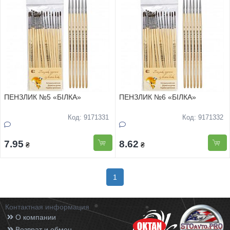
ПЕНЗЛИК №5 «БІЛКА»
ПЕНЗЛИК №6 «БІЛКА»
Код: 9171331
Код: 9171332
7.95
8.62
₴
₴
1
Контактная информация
О компании
Возврат и обмен