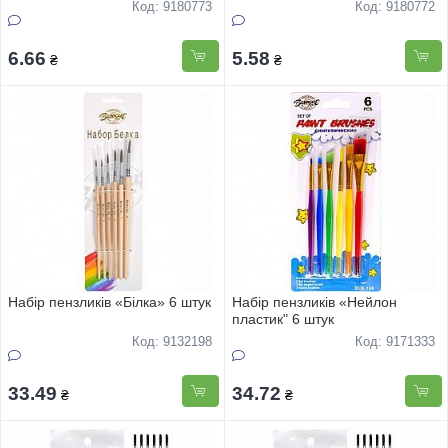
Код: 9180773
Код: 9180772
6.66
5.58
₴
₴
Набір пензликів «Білка» 6 штук
Набір пензликів «Нейлон
пластик" 6 штук
Код: 9132198
Код: 9171333
33.49
34.72
₴
₴